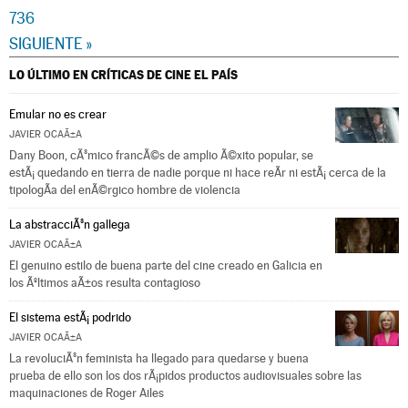
736
SIGUIENTE »
LO ÚLTIMO EN CRÍTICAS DE CINE
EL PAÍS
Emular no es crear
JAVIER OCAÃ±A
Dany Boon, cÃ³mico francÃ©s de amplio Ã©xito popular, se
estÃ¡ quedando en tierra de nadie porque ni hace reÃ­r ni estÃ¡ cerca de la
tipologÃ­a del enÃ©rgico hombre de violencia
La abstracciÃ³n gallega
JAVIER OCAÃ±A
El genuino estilo de buena parte del cine creado en Galicia en
los Ãºltimos aÃ±os resulta contagioso
El sistema estÃ¡ podrido
JAVIER OCAÃ±A
La revoluciÃ³n feminista ha llegado para quedarse y buena
prueba de ello son los dos rÃ¡pidos productos audiovisuales sobre las
maquinaciones de Roger Ailes