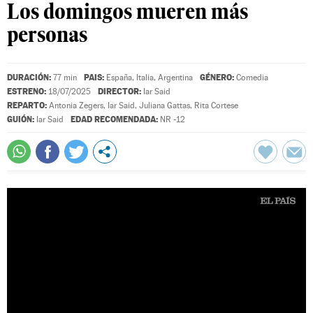
Los domingos mueren más
personas
DURACIÓN:
PAIS:
GÉNERO:
77 min
España, Italia, Argentina
Comedia
ESTRENO:
DIRECTOR:
18/07/2025
Iar Said
REPARTO:
Antonia Zegers
,
Iar Said
,
Juliana Gattas
,
Rita Cortese
GUIÓN:
EDAD RECOMENDADA:
Iar Said
NR -12