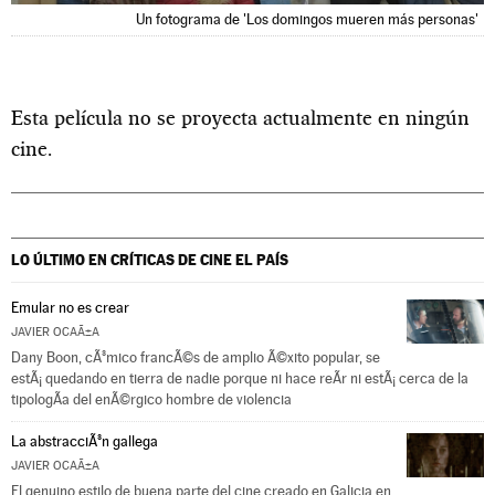
Un fotograma de 'Los domingos mueren más personas'
Esta película no se proyecta actualmente en ningún
cine.
LO ÚLTIMO EN CRÍTICAS DE CINE
EL PAÍS
Emular no es crear
JAVIER OCAÃ±A
Dany Boon, cÃ³mico francÃ©s de amplio Ã©xito popular, se
estÃ¡ quedando en tierra de nadie porque ni hace reÃ­r ni estÃ¡ cerca de la
tipologÃ­a del enÃ©rgico hombre de violencia
La abstracciÃ³n gallega
JAVIER OCAÃ±A
El genuino estilo de buena parte del cine creado en Galicia en