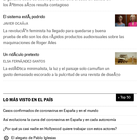
los Ãºltimos aÃ±os resulta contagioso
El sistema estÃ¡ podrido
JAVIER OCAÃ±A
La revoluciÃ³n feminista ha llegado para quedarse y buena
prueba de ello son los dos rÃ¡pidos productos audiovisuales sobre las
maquinaciones de Roger Ailes
Un ridÃ­culo pretexto
ELSA FERNÃ¡NDEZ-SANTOS
La estÃ©tica minimalista, la luz y el paisaje solo camuflan un
gusto demasiado escorado a la pulcritud de una revista de diseÃ±o
» Top 50
LO MÁS VISTO EN
EL PAÍS
Casos confirmados de coronavirus en España y en el mundo
Así evoluciona la curva del coronavirus en España y en cada autonomía
¿Por qué ya casi nadie en Hollywood quiere trabajar con estos actores?
El alegato de Pablo Iglesias