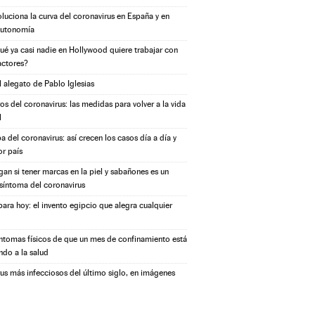
oluciona la curva del coronavirus en España y en
autonomía
ué ya casi nadie en Hollywood quiere trabajar con
actores?
l alegato de Pablo Iglesias
s del coronavirus: las medidas para volver a la vida
l
a del coronavirus: así crecen los casos día a día y
or país
igan si tener marcas en la piel y sabañones es un
síntoma del coronavirus
ara hoy: el invento egipcio que alegra cualquier
íntomas físicos de que un mes de confinamiento está
ndo a la salud
rus más infecciosos del último siglo, en imágenes