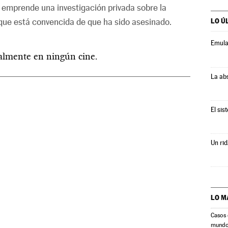
r emprende una investigación privada sobre la
que está convencida de que ha sido asesinado.
LO Ú
Emula
ualmente en ningún cine.
La ab
El sis
Un rid
LO M
Casos 
mund