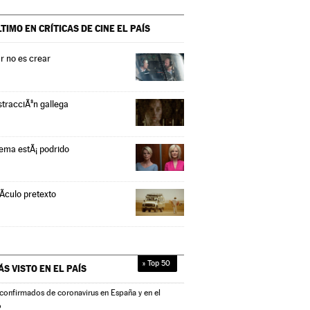
LTIMO EN CRÍTICAS DE CINE
EL PAÍS
r no es crear
stracciÃ³n gallega
tema estÃ¡ podrido
Ã­culo pretexto
» Top 50
ÁS VISTO EN
EL PAÍS
confirmados de coronavirus en España y en el
o