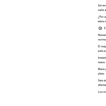
Así ev
cada 
¿Por q
estos 
E
Número
norma
El map
país p
Invest
nuevo 
Menú p
plato
Seis s
afecta
Los vi