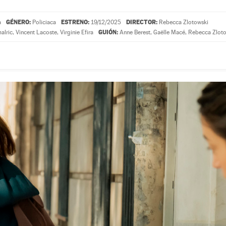
GÉNERO:
ESTRENO:
DIRECTOR:
a
Policiaca
19/12/2025
Rebecca Zlotowski
GUIÓN:
alric
,
Vincent Lacoste
,
Virginie Efira
Anne Berest
,
Gaëlle Macé
,
Rebecca Zloto