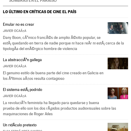
SOMBRAS EN EL PARAÍSO
LO ÚLTIMO EN CRÍTICAS DE CINE
EL PAÍS
Emular no es crear
JAVIER OCAÃ±A
Dany Boon, cÃ³mico francÃ©s de amplio Ã©xito popular, se
estÃ¡ quedando en tierra de nadie porque ni hace reÃ­r ni estÃ¡ cerca de la
tipologÃ­a del enÃ©rgico hombre de violencia
La abstracciÃ³n gallega
JAVIER OCAÃ±A
El genuino estilo de buena parte del cine creado en Galicia en
los Ãºltimos aÃ±os resulta contagioso
El sistema estÃ¡ podrido
JAVIER OCAÃ±A
La revoluciÃ³n feminista ha llegado para quedarse y buena
prueba de ello son los dos rÃ¡pidos productos audiovisuales sobre las
maquinaciones de Roger Ailes
Un ridÃ­culo pretexto