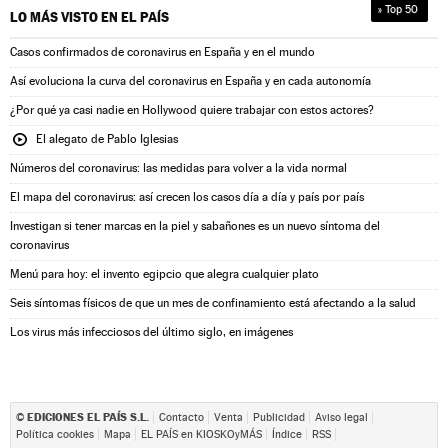
» Top 50
LO MÁS VISTO EN
EL PAÍS
Casos confirmados de coronavirus en España y en el mundo
Así evoluciona la curva del coronavirus en España y en cada autonomía
¿Por qué ya casi nadie en Hollywood quiere trabajar con estos actores?
El alegato de Pablo Iglesias
Números del coronavirus: las medidas para volver a la vida normal
El mapa del coronavirus: así crecen los casos día a día y país por país
Investigan si tener marcas en la piel y sabañones es un nuevo síntoma del
coronavirus
Menú para hoy: el invento egipcio que alegra cualquier plato
Seis síntomas físicos de que un mes de confinamiento está afectando a la salud
Los virus más infecciosos del último siglo, en imágenes
EDICIONES EL PAÍS S.L.
©
Contacto
Venta
Publicidad
Aviso legal
Política cookies
Mapa
EL PAÍS en KIOSKOyMÁS
Índice
RSS