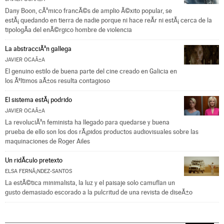
Dany Boon, cÃ³mico francÃ©s de amplio Ã©xito popular, se
estÃ¡ quedando en tierra de nadie porque ni hace reÃ­r ni estÃ¡ cerca de la
tipologÃ­a del enÃ©rgico hombre de violencia
La abstracciÃ³n gallega
JAVIER OCAÃ±A
El genuino estilo de buena parte del cine creado en Galicia en
los Ãºltimos aÃ±os resulta contagioso
El sistema estÃ¡ podrido
JAVIER OCAÃ±A
La revoluciÃ³n feminista ha llegado para quedarse y buena
prueba de ello son los dos rÃ¡pidos productos audiovisuales sobre las
maquinaciones de Roger Ailes
Un ridÃ­culo pretexto
ELSA FERNÃ¡NDEZ-SANTOS
La estÃ©tica minimalista, la luz y el paisaje solo camuflan un
gusto demasiado escorado a la pulcritud de una revista de diseÃ±o