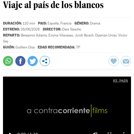
Viaje al país de los blancos
DURACIÓN:
PAIS:
GÉNERO:
110 min
España, Francia
Drama
ESTRENO:
DIRECTOR:
26/06/2026
Dani Sancho
REPARTO:
Benjamin Adams
,
Emma Vilarasau
,
Jordi Bosch
,
Ousman Umar
,
Victor
Sey
GUIÓN:
EDAD RECOMENDADA:
Guillem Clua
TP