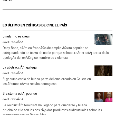
LO ÚLTIMO EN CRÍTICAS DE CINE
EL PAÍS
Emular no es crear
JAVIER OCAÃ±A
Dany Boon, cÃ³mico francÃ©s de amplio Ã©xito popular, se
estÃ¡ quedando en tierra de nadie porque ni hace reÃ­r ni estÃ¡ cerca de la
tipologÃ­a del enÃ©rgico hombre de violencia
La abstracciÃ³n gallega
JAVIER OCAÃ±A
El genuino estilo de buena parte del cine creado en Galicia en
los Ãºltimos aÃ±os resulta contagioso
El sistema estÃ¡ podrido
JAVIER OCAÃ±A
La revoluciÃ³n feminista ha llegado para quedarse y buena
prueba de ello son los dos rÃ¡pidos productos audiovisuales sobre las
maquinaciones de Roger Ailes