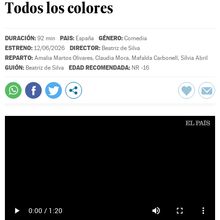
Todos los colores
DURACIÓN:
PAIS:
GÉNERO:
92 min
España
Comedia
ESTRENO:
DIRECTOR:
12/06/2026
Beatriz de Silva
REPARTO:
Amalia Martos Olivares
,
Claudia Mora
,
Mafalda Carbonell
,
Sílvia Abril
GUIÓN:
EDAD RECOMENDADA:
Beatriz de Silva
NR -16