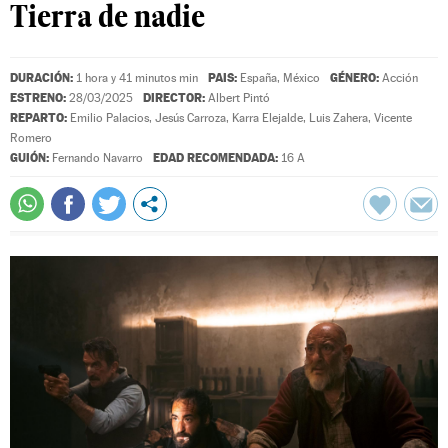
Tierra de nadie
DURACIÓN:
PAIS:
GÉNERO:
1 hora y 41 minutos min
España, México
Acción
ESTRENO:
DIRECTOR:
28/03/2025
Albert Pintó
REPARTO:
Emilio Palacios
,
Jesús Carroza
,
Karra Elejalde
,
Luis Zahera
,
Vicente
Romero
GUIÓN:
EDAD RECOMENDADA:
Fernando Navarro
16 A