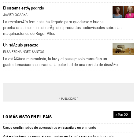
El sistema estÃ¡ podrido
JAVIER OCAÃ±A
La revoluciÃ³n feminista ha llegado para quedarse y buena
prueba de ello son los dos rÃ¡pidos productos audiovisuales sobre las
maquinaciones de Roger Ailes
Un ridÃ­culo pretexto
ELSA FERNÃ¡NDEZ-SANTOS
La estÃ©tica minimalista, la luz y el paisaje solo camuflan un
gusto demasiado escorado a la pulcritud de una revista de diseÃ±o
» Top 50
LO MÁS VISTO EN
EL PAÍS
Casos confirmados de coronavirus en España y en el mundo
Así evoluciona la curva del coronavirus en España y en cada autonomía