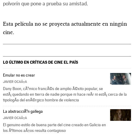
polvorín que pone a prueba su amistad.
Esta película no se proyecta actualmente en ningún
cine.
LO ÚLTIMO EN CRÍTICAS DE CINE
EL PAÍS
Emular no es crear
JAVIER OCAÃ±A
Dany Boon, cÃ³mico francÃ©s de amplio Ã©xito popular, se
estÃ¡ quedando en tierra de nadie porque ni hace reÃ­r ni estÃ¡ cerca de la
tipologÃ­a del enÃ©rgico hombre de violencia
La abstracciÃ³n gallega
JAVIER OCAÃ±A
El genuino estilo de buena parte del cine creado en Galicia en
los Ãºltimos aÃ±os resulta contagioso