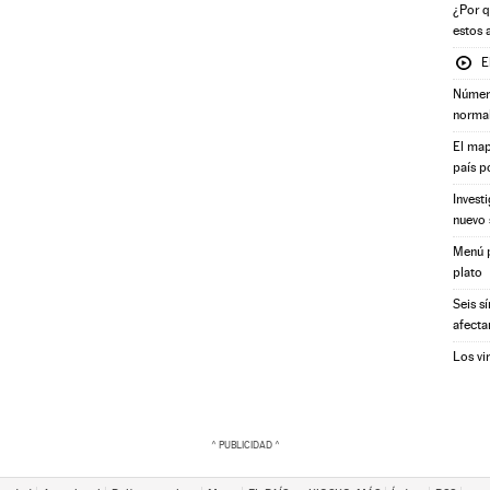
¿Por q
estos 
E
Número
norma
El map
país p
Invest
nuevo 
Menú p
plato
Seis s
afecta
Los vi