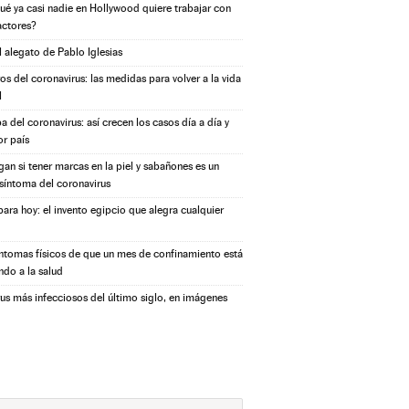
ué ya casi nadie en Hollywood quiere trabajar con
actores?
l alegato de Pablo Iglesias
s del coronavirus: las medidas para volver a la vida
l
a del coronavirus: así crecen los casos día a día y
or país
igan si tener marcas en la piel y sabañones es un
síntoma del coronavirus
ara hoy: el invento egipcio que alegra cualquier
íntomas físicos de que un mes de confinamiento está
ndo a la salud
rus más infecciosos del último siglo, en imágenes