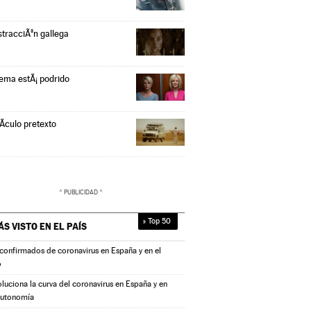
stracciÃ³n gallega
tema estÃ¡ podrido
Ã­culo pretexto
» Top 50
ÁS VISTO EN
EL PAÍS
confirmados de coronavirus en España y en el
o
oluciona la curva del coronavirus en España y en
autonomía