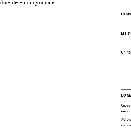
ualmente en ningún cine.
La ab
El sis
Un rid
LO M
Casos 
mund
Así ev
cada 