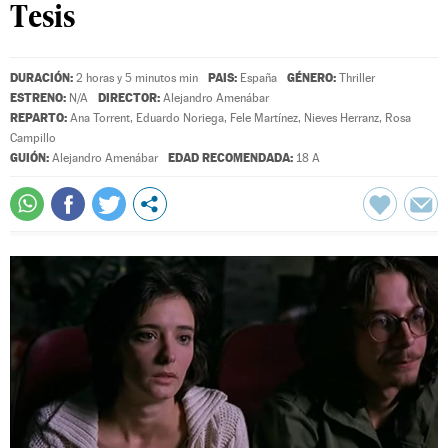
Tesis
DURACIÓN:
PAIS:
GÉNERO:
2 horas y 5 minutos min
España
Thriller
ESTRENO:
DIRECTOR:
N/A
Alejandro Amenábar
REPARTO:
Ana Torrent
,
Eduardo Noriega
,
Fele Martínez
,
Nieves Herranz
,
Rosa
Campillo
GUIÓN:
EDAD RECOMENDADA:
Alejandro Amenábar
18 A