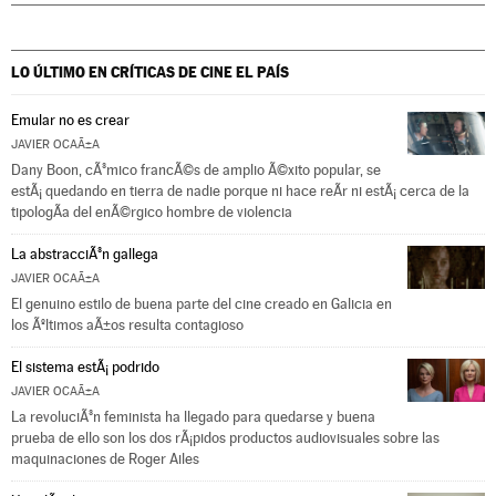
LO ÚLTIMO EN CRÍTICAS DE CINE
EL PAÍS
Emular no es crear
JAVIER OCAÃ±A
Dany Boon, cÃ³mico francÃ©s de amplio Ã©xito popular, se
estÃ¡ quedando en tierra de nadie porque ni hace reÃ­r ni estÃ¡ cerca de la
tipologÃ­a del enÃ©rgico hombre de violencia
La abstracciÃ³n gallega
JAVIER OCAÃ±A
El genuino estilo de buena parte del cine creado en Galicia en
los Ãºltimos aÃ±os resulta contagioso
El sistema estÃ¡ podrido
JAVIER OCAÃ±A
La revoluciÃ³n feminista ha llegado para quedarse y buena
prueba de ello son los dos rÃ¡pidos productos audiovisuales sobre las
maquinaciones de Roger Ailes