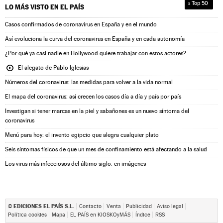
» Top 50
LO MÁS VISTO EN
EL PAÍS
Casos confirmados de coronavirus en España y en el mundo
Así evoluciona la curva del coronavirus en España y en cada autonomía
¿Por qué ya casi nadie en Hollywood quiere trabajar con estos actores?
El alegato de Pablo Iglesias
Números del coronavirus: las medidas para volver a la vida normal
El mapa del coronavirus: así crecen los casos día a día y país por país
Investigan si tener marcas en la piel y sabañones es un nuevo síntoma del
coronavirus
Menú para hoy: el invento egipcio que alegra cualquier plato
Seis síntomas físicos de que un mes de confinamiento está afectando a la salud
Los virus más infecciosos del último siglo, en imágenes
EDICIONES EL PAÍS S.L.
©
Contacto
Venta
Publicidad
Aviso legal
Política cookies
Mapa
EL PAÍS en KIOSKOyMÁS
Índice
RSS