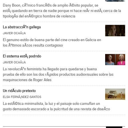
Dany Boon, cÃ³mico francÃ©s de amplio Ã©xito popular, se
estÃ¡ quedando en tierra de nadie porque ni hace reÃ­r ni estÃ¡ cerca de la
tipologÃ­a del enÃ©rgico hombre de violencia
La abstracciÃ³n gallega
JAVIER OCAÃ±A
El genuino estilo de buena parte del cine creado en Galicia en
los Ãºltimos aÃ±os resulta contagioso
El sistema estÃ¡ podrido
JAVIER OCAÃ±A
La revoluciÃ³n feminista ha llegado para quedarse y buena
prueba de ello son los dos rÃ¡pidos productos audiovisuales sobre las
maquinaciones de Roger Ailes
Un ridÃ­culo pretexto
ELSA FERNÃ¡NDEZ-SANTOS
La estÃ©tica minimalista, la luz y el paisaje solo camuflan un
gusto demasiado escorado a la pulcritud de una revista de diseÃ±o