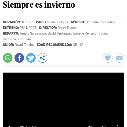
Siempre es invierno
DURACIÓN:
PAIS:
GÉNERO:
107 min
España, Bélgica
Comedia Romántica
ESTRENO:
DIRECTOR:
07/11/2025
David Trueba
REPARTO:
Amaia Salamanca
,
David Verdaguer
,
Isabelle Renauld
,
Naiara
Carmona
,
Vito Sanz
GUIÓN:
EDAD RECOMENDADA:
David Trueba
NR -12