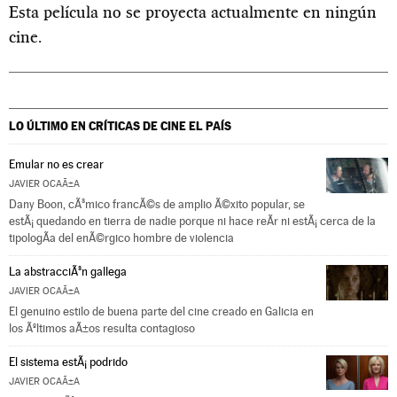
Esta película no se proyecta actualmente en ningún
cine.
LO ÚLTIMO EN CRÍTICAS DE CINE
EL PAÍS
Emular no es crear
JAVIER OCAÃ±A
Dany Boon, cÃ³mico francÃ©s de amplio Ã©xito popular, se
estÃ¡ quedando en tierra de nadie porque ni hace reÃ­r ni estÃ¡ cerca de la
tipologÃ­a del enÃ©rgico hombre de violencia
La abstracciÃ³n gallega
JAVIER OCAÃ±A
El genuino estilo de buena parte del cine creado en Galicia en
los Ãºltimos aÃ±os resulta contagioso
El sistema estÃ¡ podrido
JAVIER OCAÃ±A