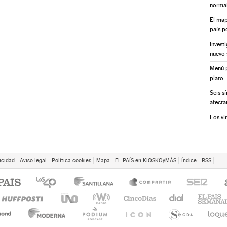
norma
El map
país p
Invest
nuevo 
Menú p
plato
Seis s
afecta
Los vi
icidad
Aviso legal
Política cookies
Mapa
EL PAÍS en KIOSKOyMÁS
Índice
RSS