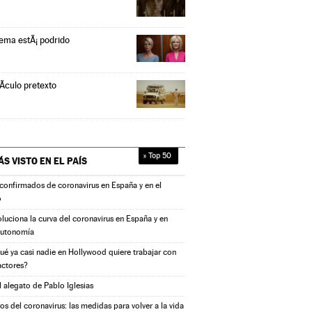
tema estÃ¡ podrido
Ã­culo pretexto
» Top 50
ÁS VISTO EN
EL PAÍS
confirmados de coronavirus en España y en el
o
oluciona la curva del coronavirus en España y en
autonomía
ué ya casi nadie en Hollywood quiere trabajar con
actores?
l alegato de Pablo Iglesias
s del coronavirus: las medidas para volver a la vida