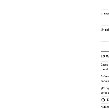
El sis
Un rid
LO M
Casos 
mund
Así ev
cada 
¿Por q
estos 
E
Número