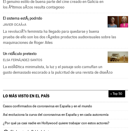
El genuino estilo de buena parte del cine creado en Galicia en
los Ãºltimos aÃ±os resulta contagioso
El sistema estÃ¡ podrido
JAVIER OCAÃ±A
La revoluciÃ³n feminista ha llegado para quedarse y buena
prueba de ello son los dos rÃ¡pidos productos audiovisuales sobre las
maquinaciones de Roger Ailes
Un ridÃ­culo pretexto
ELSA FERNÃ¡NDEZ-SANTOS
La estÃ©tica minimalista, la luz y el paisaje solo camuflan un
gusto demasiado escorado a la pulcritud de una revista de diseÃ±o
» Top 50
LO MÁS VISTO EN
EL PAÍS
Casos confirmados de coronavirus en España y en el mundo
Así evoluciona la curva del coronavirus en España y en cada autonomía
¿Por qué ya casi nadie en Hollywood quiere trabajar con estos actores?