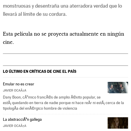
monstruosas y desentraña una aterradora verdad que lo
llevará al límite de su cordura.
Esta película no se proyecta actualmente en ningún
cine.
LO ÚLTIMO EN CRÍTICAS DE CINE
EL PAÍS
Emular no es crear
JAVIER OCAÃ±A
Dany Boon, cÃ³mico francÃ©s de amplio Ã©xito popular, se
estÃ¡ quedando en tierra de nadie porque ni hace reÃ­r ni estÃ¡ cerca de la
tipologÃ­a del enÃ©rgico hombre de violencia
La abstracciÃ³n gallega
JAVIER OCAÃ±A