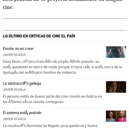
cine.
LO ÚLTIMO EN CRÍTICAS DE CINE
EL PAÍS
Emular no es crear
JAVIER OCAÃ±A
Dany Boon, cÃ³mico francÃ©s de amplio Ã©xito popular, se
estÃ¡ quedando en tierra de nadie porque ni hace reÃ­r ni estÃ¡ cerca de la
tipologÃ­a del enÃ©rgico hombre de violencia
La abstracciÃ³n gallega
JAVIER OCAÃ±A
El genuino estilo de buena parte del cine creado en Galicia en
los Ãºltimos aÃ±os resulta contagioso
El sistema estÃ¡ podrido
JAVIER OCAÃ±A
La revoluciÃ³n feminista ha llegado para quedarse y buena