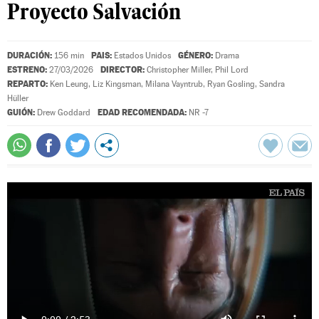
Proyecto Salvación
DURACIÓN:
PAIS:
GÉNERO:
156 min
Estados Unidos
Drama
ESTRENO:
DIRECTOR:
27/03/2026
Christopher Miller
,
Phil Lord
REPARTO:
Ken Leung
,
Liz Kingsman
,
Milana Vayntrub
,
Ryan Gosling
,
Sandra
Hüller
GUIÓN:
EDAD RECOMENDADA:
Drew Goddard
NR -7