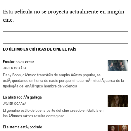
Esta película no se proyecta actualmente en ningún
cine.
LO ÚLTIMO EN CRÍTICAS DE CINE
EL PAÍS
Emular no es crear
JAVIER OCAÃ±A
Dany Boon, cÃ³mico francÃ©s de amplio Ã©xito popular, se
estÃ¡ quedando en tierra de nadie porque ni hace reÃ­r ni estÃ¡ cerca de la
tipologÃ­a del enÃ©rgico hombre de violencia
La abstracciÃ³n gallega
JAVIER OCAÃ±A
El genuino estilo de buena parte del cine creado en Galicia en
los Ãºltimos aÃ±os resulta contagioso
El sistema estÃ¡ podrido