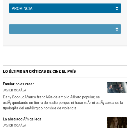
LO ÚLTIMO EN CRÍTICAS DE CINE
EL PAÍS
Emular no es crear
JAVIER OCAÃ±A
Dany Boon, cÃ³mico francÃ©s de amplio Ã©xito popular, se
estÃ¡ quedando en tierra de nadie porque ni hace reÃ­r ni estÃ¡ cerca de la
tipologÃ­a del enÃ©rgico hombre de violencia
La abstracciÃ³n gallega
JAVIER OCAÃ±A