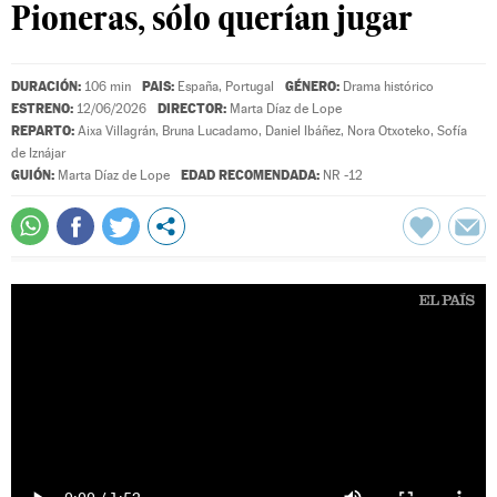
Pioneras, sólo querían jugar
DURACIÓN:
PAIS:
GÉNERO:
106 min
España, Portugal
Drama histórico
ESTRENO:
DIRECTOR:
12/06/2026
Marta Díaz de Lope
REPARTO:
Aixa Villagrán
,
Bruna Lucadamo
,
Daniel Ibáñez
,
Nora Otxoteko
,
Sofía
de Iznájar
GUIÓN:
EDAD RECOMENDADA:
Marta Díaz de Lope
NR -12