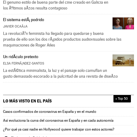
El genuino estilo de buena parte del cine creado en Galicia en
los Ãºltimos aÃ±os resulta contagioso
El sistema estÃ¡ podrido
JAVIER OCAÃ±A
La revoluciÃ³n feminista ha llegado para quedarse y buena
prueba de ello son los dos rÃ¡pidos productos audiovisuales sobre las
maquinaciones de Roger Ailes
Un ridÃ­culo pretexto
ELSA FERNÃ¡NDEZ-SANTOS
La estÃ©tica minimalista, la luz y el paisaje solo camuflan un
gusto demasiado escorado a la pulcritud de una revista de diseÃ±o
» Top 50
LO MÁS VISTO EN
EL PAÍS
Casos confirmados de coronavirus en España y en el mundo
Así evoluciona la curva del coronavirus en España y en cada autonomía
¿Por qué ya casi nadie en Hollywood quiere trabajar con estos actores?