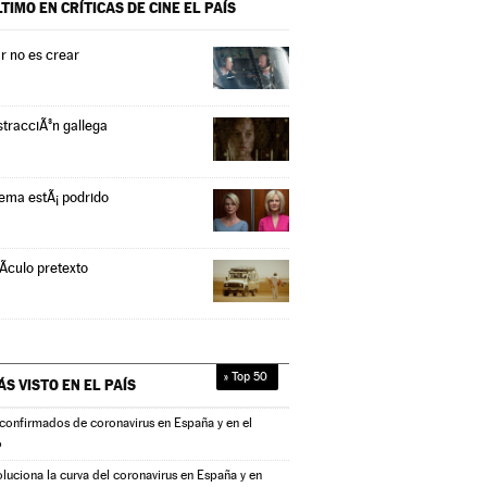
LTIMO EN CRÍTICAS DE CINE
EL PAÍS
r no es crear
stracciÃ³n gallega
tema estÃ¡ podrido
Ã­culo pretexto
» Top 50
ÁS VISTO EN
EL PAÍS
confirmados de coronavirus en España y en el
o
oluciona la curva del coronavirus en España y en