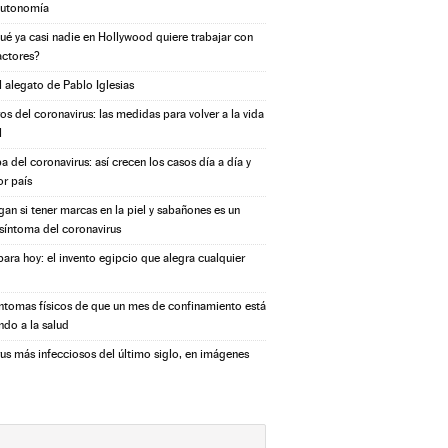
autonomía
ué ya casi nadie en Hollywood quiere trabajar con
actores?
l alegato de Pablo Iglesias
s del coronavirus: las medidas para volver a la vida
l
a del coronavirus: así crecen los casos día a día y
or país
igan si tener marcas en la piel y sabañones es un
síntoma del coronavirus
ara hoy: el invento egipcio que alegra cualquier
íntomas físicos de que un mes de confinamiento está
ndo a la salud
rus más infecciosos del último siglo, en imágenes