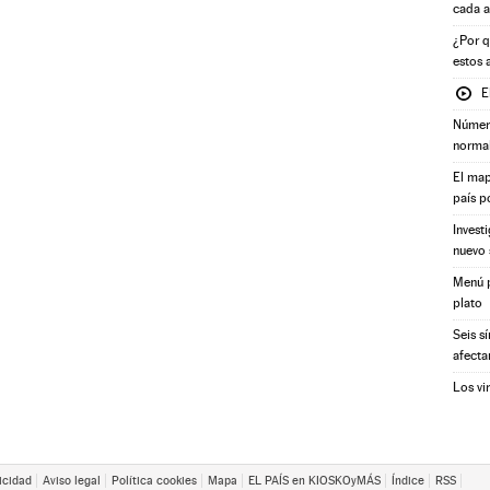
cada 
¿Por q
estos 
E
Número
norma
El map
país p
Invest
nuevo 
Menú p
plato
Seis s
afecta
Los vi
icidad
Aviso legal
Política cookies
Mapa
EL PAÍS en KIOSKOyMÁS
Índice
RSS