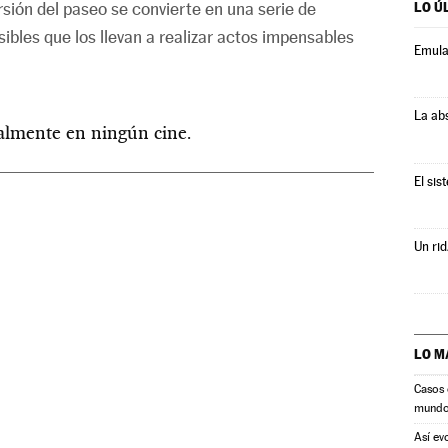
ersión del paseo se convierte en una serie de
LO Ú
bles que los llevan a realizar actos impensables
Emula
La ab
ualmente en ningún cine.
El sis
Un rid
LO M
Casos 
mund
Así ev