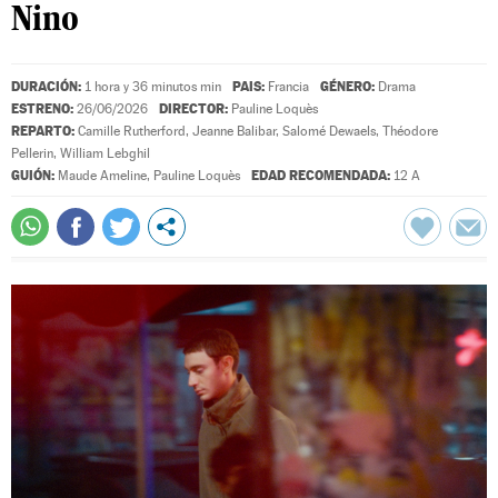
Nino
DURACIÓN:
PAIS:
GÉNERO:
1 hora y 36 minutos min
Francia
Drama
ESTRENO:
DIRECTOR:
26/06/2026
Pauline Loquès
REPARTO:
Camille Rutherford
,
Jeanne Balibar
,
Salomé Dewaels
,
Théodore
Pellerin
,
William Lebghil
GUIÓN:
EDAD RECOMENDADA:
Maude Ameline
,
Pauline Loquès
12 A