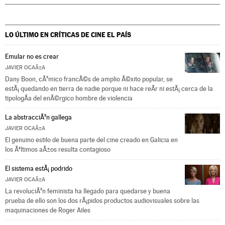
LO ÚLTIMO EN CRÍTICAS DE CINE
EL PAÍS
Emular no es crear
JAVIER OCAÃ±A
Dany Boon, cÃ³mico francÃ©s de amplio Ã©xito popular, se
estÃ¡ quedando en tierra de nadie porque ni hace reÃ­r ni estÃ¡ cerca de la
tipologÃ­a del enÃ©rgico hombre de violencia
La abstracciÃ³n gallega
JAVIER OCAÃ±A
El genuino estilo de buena parte del cine creado en Galicia en
los Ãºltimos aÃ±os resulta contagioso
El sistema estÃ¡ podrido
JAVIER OCAÃ±A
La revoluciÃ³n feminista ha llegado para quedarse y buena
prueba de ello son los dos rÃ¡pidos productos audiovisuales sobre las
maquinaciones de Roger Ailes