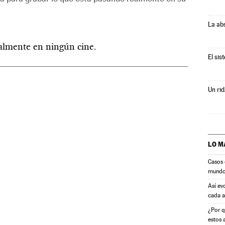
La ab
ualmente en ningún cine.
El sis
Un rid
LO M
Casos 
mund
Así ev
cada 
¿Por q
estos 