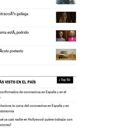
stracciÃ³n gallega
tema estÃ¡ podrido
Ã­culo pretexto
» Top 50
ÁS VISTO EN
EL PAÍS
confirmados de coronavirus en España y en el
o
oluciona la curva del coronavirus en España y en
autonomía
ué ya casi nadie en Hollywood quiere trabajar con
actores?