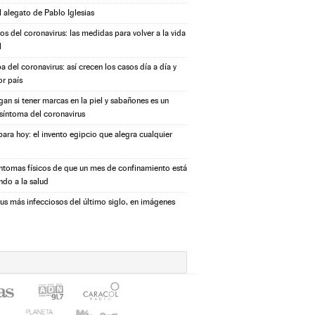
l alegato de Pablo Iglesias
s del coronavirus: las medidas para volver a la vida
l
a del coronavirus: así crecen los casos día a día y
or país
igan si tener marcas en la piel y sabañones es un
síntoma del coronavirus
ara hoy: el invento egipcio que alegra cualquier
íntomas físicos de que un mes de confinamiento está
ndo a la salud
rus más infecciosos del último siglo, en imágenes