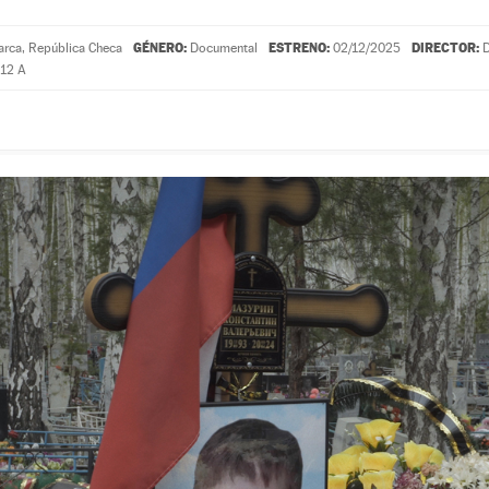
GÉNERO:
ESTRENO:
DIRECTOR:
rca, República Checa
Documental
02/12/2025
D
12 A