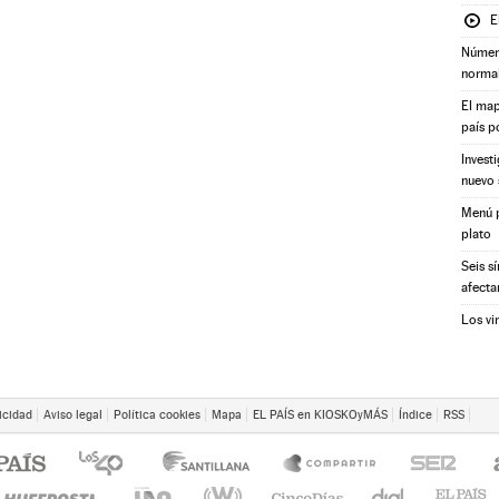
E
Número
norma
El map
país p
Invest
nuevo 
Menú p
plato
Seis s
afecta
Los vi
icidad
Aviso legal
Política cookies
Mapa
EL PAÍS en KIOSKOyMÁS
Índice
RSS