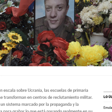
n escala sobre Ucrania, las escuelas de primaria
e transforman en centros de reclutamiento militar.
LO Ú
n un sistema marcado por la propaganda y la
Emula
ltra para grabar lo que está pasando realmente en su