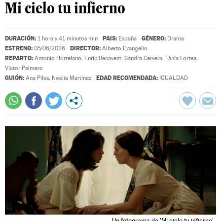
Mi cielo tu infierno
DURACIÓN:
PAIS:
GÉNERO:
1 hora y 41 minutos min
España
Drama
ESTRENO:
DIRECTOR:
05/06/2026
Alberto Evangelio
REPARTO:
Antonio Hortelano
,
Enric Benavent
,
Sandra Cervera
,
Tània Fortea
,
Víctor Palmero
GUIÓN:
EDAD RECOMENDADA:
Ana Piles
,
Noelia Martínez
IGUALDAD
Un fotograma de 'Mi cielo tu infierno'