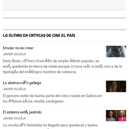
LO ÚLTIMO EN CRÍTICAS DE CINE
EL PAÍS
Emular no es crear
JAVIER OCAÃ±A
Dany Boon, cÃ³mico francÃ©s de amplio Ã©xito popular, se
estÃ¡ quedando en tierra de nadie porque ni hace reÃ­r ni estÃ¡ cerca de la
tipologÃ­a del enÃ©rgico hombre de violencia
La abstracciÃ³n gallega
JAVIER OCAÃ±A
El genuino estilo de buena parte del cine creado en Galicia en
los Ãºltimos aÃ±os resulta contagioso
El sistema estÃ¡ podrido
JAVIER OCAÃ±A
La revoluciÃ³n feminista ha llegado para quedarse y buena