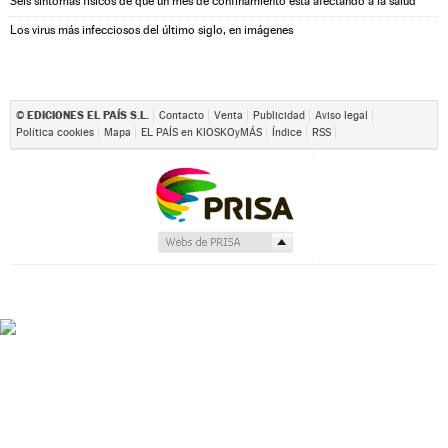
Seis síntomas físicos de que un mes de confinamiento está afectando a la salud
Los virus más infecciosos del último siglo, en imágenes
EDICIONES EL PAÍS S.L.
©
Contacto
Venta
Publicidad
Aviso legal
Política cookies
Mapa
EL PAÍS en KIOSKOyMÁS
Índice
RSS