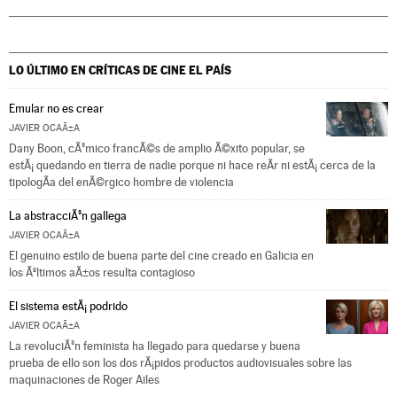
LO ÚLTIMO EN CRÍTICAS DE CINE
EL PAÍS
Emular no es crear
JAVIER OCAÃ±A
Dany Boon, cÃ³mico francÃ©s de amplio Ã©xito popular, se
estÃ¡ quedando en tierra de nadie porque ni hace reÃ­r ni estÃ¡ cerca de la
tipologÃ­a del enÃ©rgico hombre de violencia
La abstracciÃ³n gallega
JAVIER OCAÃ±A
El genuino estilo de buena parte del cine creado en Galicia en
los Ãºltimos aÃ±os resulta contagioso
El sistema estÃ¡ podrido
JAVIER OCAÃ±A
La revoluciÃ³n feminista ha llegado para quedarse y buena
prueba de ello son los dos rÃ¡pidos productos audiovisuales sobre las
maquinaciones de Roger Ailes