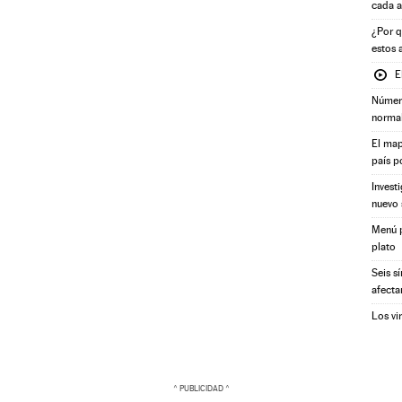
cada 
¿Por q
estos 
E
Número
norma
El map
país p
Invest
nuevo 
Menú p
plato
Seis s
afecta
Los vi