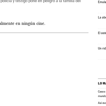
olicía y testigo pone en peligro a la familia del
Emula
La ab
ualmente en ningún cine.
El sis
Un rid
LO M
Casos 
mund
Así ev