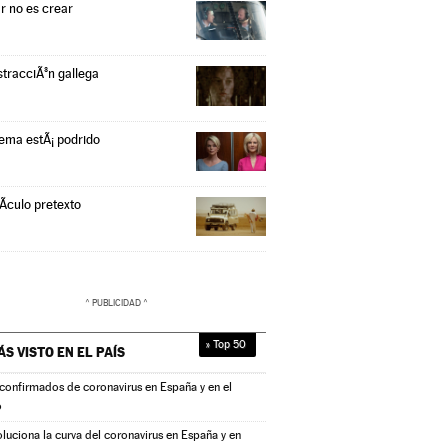
r no es crear
stracciÃ³n gallega
tema estÃ¡ podrido
Ã­culo pretexto
» Top 50
ÁS VISTO EN
EL PAÍS
confirmados de coronavirus en España y en el
o
oluciona la curva del coronavirus en España y en