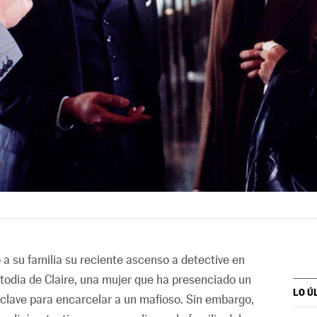
a su familia su reciente ascenso a detective en
todia de Claire, una mujer que ha presenciado un
LO Ú
 clave para encarcelar a un mafioso. Sin embargo,