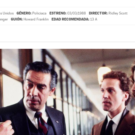
GÉNERO:
ESTRENO:
DIRECTOR:
s Unidos
Policiaca
03/03/1988
Ridley Scott
GUIÓN:
EDAD RECOMENDADA:
enger
Howard Franklin
13 A