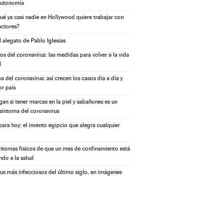
autonomía
ué ya casi nadie en Hollywood quiere trabajar con
actores?
l alegato de Pablo Iglesias
s del coronavirus: las medidas para volver a la vida
l
a del coronavirus: así crecen los casos día a día y
or país
igan si tener marcas en la piel y sabañones es un
síntoma del coronavirus
ara hoy: el invento egipcio que alegra cualquier
íntomas físicos de que un mes de confinamiento está
ndo a la salud
rus más infecciosos del último siglo, en imágenes