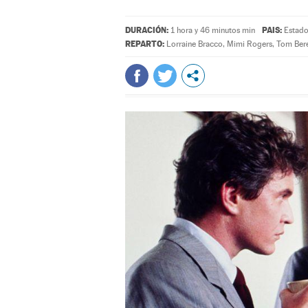
DURACIÓN:
PAIS:
1 hora y 46 minutos min
Estado
REPARTO:
Lorraine Bracco
,
Mimi Rogers
,
Tom Ber