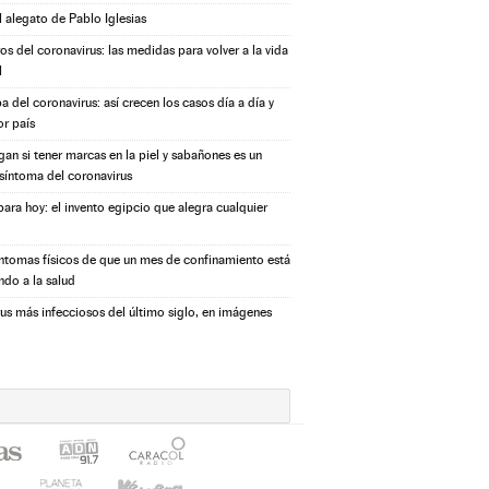
l alegato de Pablo Iglesias
s del coronavirus: las medidas para volver a la vida
l
a del coronavirus: así crecen los casos día a día y
or país
igan si tener marcas en la piel y sabañones es un
síntoma del coronavirus
ara hoy: el invento egipcio que alegra cualquier
íntomas físicos de que un mes de confinamiento está
ndo a la salud
rus más infecciosos del último siglo, en imágenes