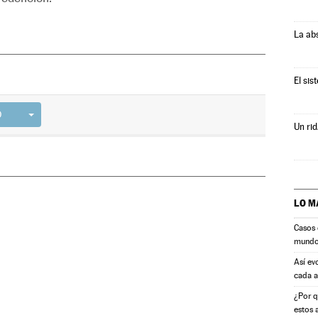
La ab
El sis
D
Un rid
LO M
Casos 
mund
Así ev
cada 
¿Por q
estos 