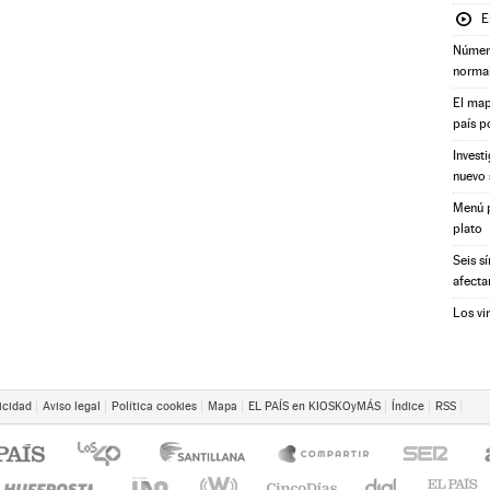
E
Número
norma
El map
país p
Invest
nuevo 
Menú p
plato
Seis s
afecta
Los vi
icidad
Aviso legal
Política cookies
Mapa
EL PAÍS en KIOSKOyMÁS
Índice
RSS