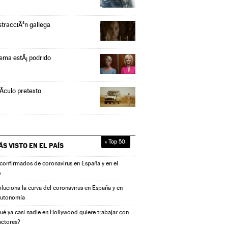
stracciÃ³n gallega
tema estÃ¡ podrido
Ã­culo pretexto
» Top 50
ÁS VISTO EN
EL PAÍS
confirmados de coronavirus en España y en el
o
oluciona la curva del coronavirus en España y en
autonomía
ué ya casi nadie en Hollywood quiere trabajar con
actores?