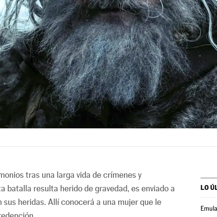
monios tras una larga vida de crímenes y
 batalla resulta herido de gravedad, es enviado a
LO Ú
n sus heridas. Allí conocerá a una mujer que le
Emula
redención.