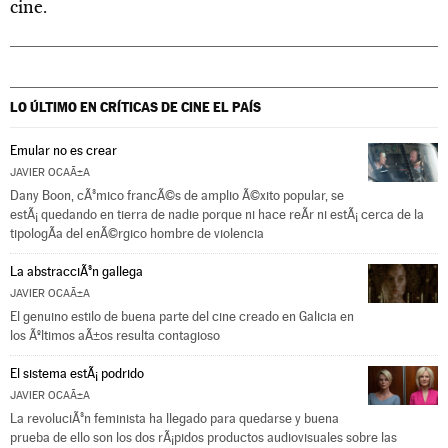
cine.
LO ÚLTIMO EN CRÍTICAS DE CINE
EL PAÍS
Emular no es crear
JAVIER OCAÃ±A
Dany Boon, cÃ³mico francÃ©s de amplio Ã©xito popular, se
estÃ¡ quedando en tierra de nadie porque ni hace reÃ­r ni estÃ¡ cerca de la
tipologÃ­a del enÃ©rgico hombre de violencia
La abstracciÃ³n gallega
JAVIER OCAÃ±A
El genuino estilo de buena parte del cine creado en Galicia en
los Ãºltimos aÃ±os resulta contagioso
El sistema estÃ¡ podrido
JAVIER OCAÃ±A
La revoluciÃ³n feminista ha llegado para quedarse y buena
prueba de ello son los dos rÃ¡pidos productos audiovisuales sobre las