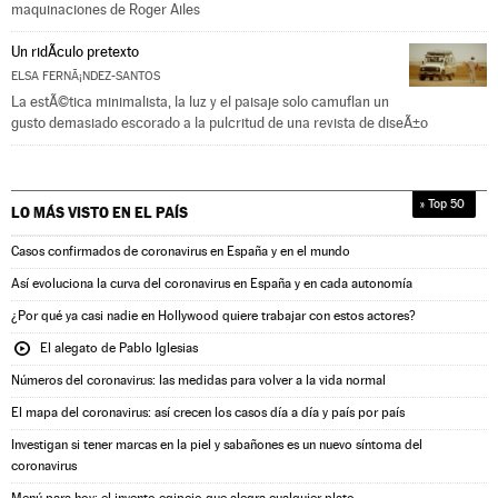
maquinaciones de Roger Ailes
Un ridÃ­culo pretexto
ELSA FERNÃ¡NDEZ-SANTOS
La estÃ©tica minimalista, la luz y el paisaje solo camuflan un
gusto demasiado escorado a la pulcritud de una revista de diseÃ±o
» Top 50
LO MÁS VISTO EN
EL PAÍS
Casos confirmados de coronavirus en España y en el mundo
Así evoluciona la curva del coronavirus en España y en cada autonomía
¿Por qué ya casi nadie en Hollywood quiere trabajar con estos actores?
El alegato de Pablo Iglesias
Números del coronavirus: las medidas para volver a la vida normal
El mapa del coronavirus: así crecen los casos día a día y país por país
Investigan si tener marcas en la piel y sabañones es un nuevo síntoma del
coronavirus
Menú para hoy: el invento egipcio que alegra cualquier plato