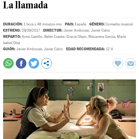
La llamada
DURACIÓN:
PAIS:
GÉNERO:
1 hora y 48 minutos min
España
Comedia musical
ESTRENO:
DIRECTOR:
29/09/2017
Javier Ambrossi
,
Javier Calvo
REPARTO:
Anna Castillo
,
Belén Cuesta
,
Gracia Olayo
,
Macarena García
,
María
Isabel Díaz
GUIÓN:
EDAD RECOMENDADA:
Javier Ambrossi
,
Javier Calvo
12 A