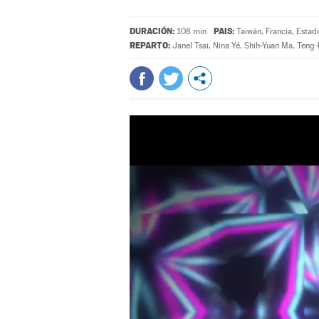
DURACIÓN:
PAIS:
108 min
Taiwán, Francia, Estad
REPARTO:
Janel Tsai
,
Nina Yé
,
Shih-Yuan Ma
,
Teng-