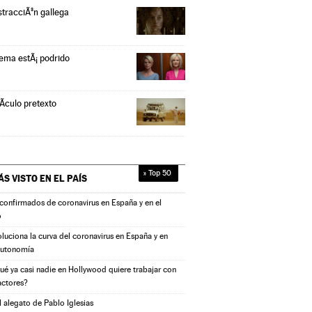
stracciÃ³n gallega
tema estÃ¡ podrido
Ã­culo pretexto
» Top 50
ÁS VISTO EN
EL PAÍS
confirmados de coronavirus en España y en el
o
oluciona la curva del coronavirus en España y en
autonomía
ué ya casi nadie en Hollywood quiere trabajar con
actores?
l alegato de Pablo Iglesias