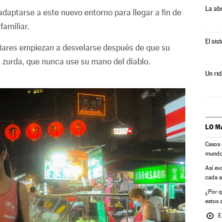
La ab
daptarse a este nuevo entorno para llegar a fin de
amiliar.
El sis
liares empiezan a desvelarse después de que su
es zurda, que nunca use su mano del diablo.
Un rid
LO M
Casos 
mund
Así ev
cada 
¿Por q
estos 
E