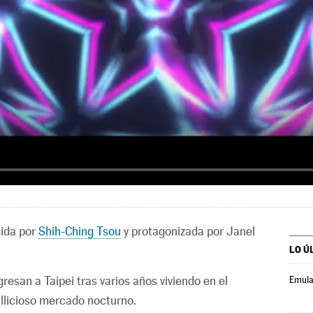
gida por
Shih-Ching Tsou
y protagonizada por Janel
LO Ú
resan a Taipei tras varios años viviendo en el
Emula
llicioso mercado nocturno.