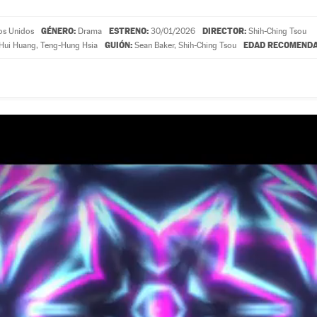
GÉNERO:
ESTRENO:
DIRECTOR:
os Unidos
Drama
30/01/2026
Shih-Ching Tsou
GUIÓN:
EDAD RECOMENDA
Hui Huang
,
Teng-Hung Hsia
Sean Baker
,
Shih-Ching Tsou