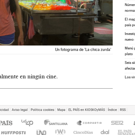
Número
norma
El map
país p
Invest
nuevo 
Menú p
Un fotograma de 'La chica zurda'
plato
Seis s
afecta
ualmente en ningún cine.
Los vi
icidad
Aviso legal
Política cookies
Mapa
EL PAÍS en KIOSKOyMÁS
Índice
RSS