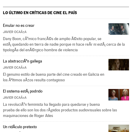
LO ÚLTIMO EN CRÍTICAS DE CINE
EL PAÍS
Emular no es crear
JAVIER OCAÃ±A
Dany Boon, cÃ³mico francÃ©s de amplio Ã©xito popular, se
estÃ¡ quedando en tierra de nadie porque ni hace reÃ­r ni estÃ¡ cerca de la
tipologÃ­a del enÃ©rgico hombre de violencia
La abstracciÃ³n gallega
JAVIER OCAÃ±A
El genuino estilo de buena parte del cine creado en Galicia en
los Ãºltimos aÃ±os resulta contagioso
El sistema estÃ¡ podrido
JAVIER OCAÃ±A
La revoluciÃ³n feminista ha llegado para quedarse y buena
prueba de ello son los dos rÃ¡pidos productos audiovisuales sobre las
maquinaciones de Roger Ailes
Un ridÃ­culo pretexto