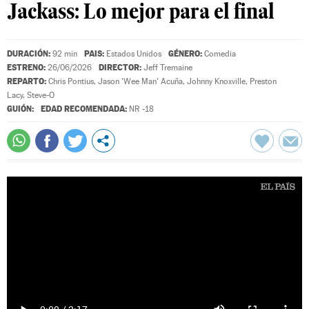
Jackass: Lo mejor para el final
DURACIÓN:
PAIS:
GÉNERO:
92 min
Estados Unidos
Comedia
ESTRENO:
DIRECTOR:
26/06/2026
Jeff Tremaine
REPARTO:
Chris Pontius
,
Jason 'Wee Man' Acuña
,
Johnny Knoxville
,
Preston
Lacy
,
Steve-O
GUIÓN:
EDAD RECOMENDADA:
NR -18