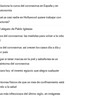
oluciona la curva del coronavirus en España y en
autonomía
ué ya casi nadie en Hollywood quiere trabajar con
actores?
l alegato de Pablo Iglesias
s del coronavirus: las medidas para volver a la vida
l
a del coronavirus: así crecen los casos día a día y
or país
igan si tener marcas en la piel y sabañones es un
síntoma del coronavirus
ara hoy: el invento egipcio que alegra cualquier
íntomas físicos de que un mes de confinamiento está
ndo a la salud
rus más infecciosos del último siglo, en imágenes