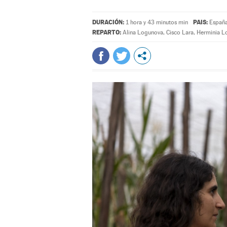
DURACIÓN:
PAIS:
1 hora y 43 minutos min
España
REPARTO:
Alina Logunova
,
Cisco Lara
,
Herminia L