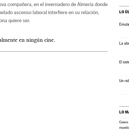
va compañera, en el invernadero de Almería donde
lado ascenso laboral interfiere en su relación,
LO Ú
ona quiere ser.
Emula
ualmente en ningún cine.
La ab
El sis
Un rid
LO M
Casos 
mund