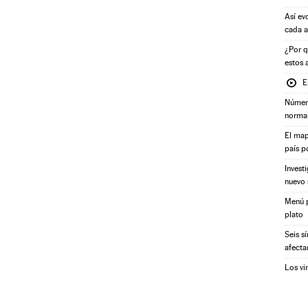
Así ev
cada 
¿Por q
estos 
E
Número
norma
El map
país p
Invest
nuevo 
Menú p
plato
Seis s
afecta
Los vi