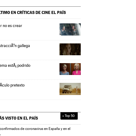
LTIMO EN CRÍTICAS DE CINE
EL PAÍS
r no es crear
stracciÃ³n gallega
tema estÃ¡ podrido
Ã­culo pretexto
» Top 50
ÁS VISTO EN
EL PAÍS
confirmados de coronavirus en España y en el
o