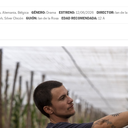
GÉNERO:
ESTRENO:
DIRECTOR:
, Alemania, Bélgica
Drama
12/06/2026
Ian de l
GUIÓN:
EDAD RECOMENDADA:
oh
,
Silver Chicón
Ian de la Rosa
12 A