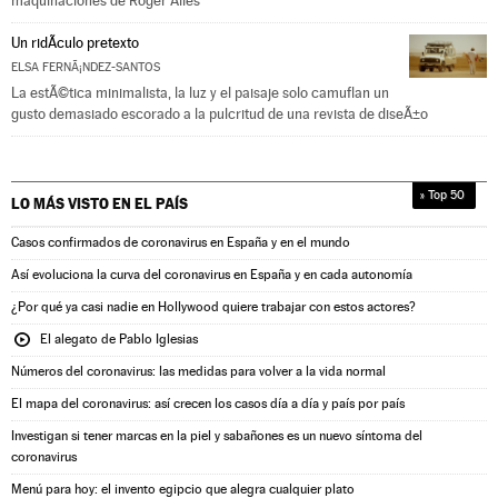
maquinaciones de Roger Ailes
Un ridÃ­culo pretexto
ELSA FERNÃ¡NDEZ-SANTOS
La estÃ©tica minimalista, la luz y el paisaje solo camuflan un
gusto demasiado escorado a la pulcritud de una revista de diseÃ±o
» Top 50
LO MÁS VISTO EN
EL PAÍS
Casos confirmados de coronavirus en España y en el mundo
Así evoluciona la curva del coronavirus en España y en cada autonomía
¿Por qué ya casi nadie en Hollywood quiere trabajar con estos actores?
El alegato de Pablo Iglesias
Números del coronavirus: las medidas para volver a la vida normal
El mapa del coronavirus: así crecen los casos día a día y país por país
Investigan si tener marcas en la piel y sabañones es un nuevo síntoma del
coronavirus
Menú para hoy: el invento egipcio que alegra cualquier plato