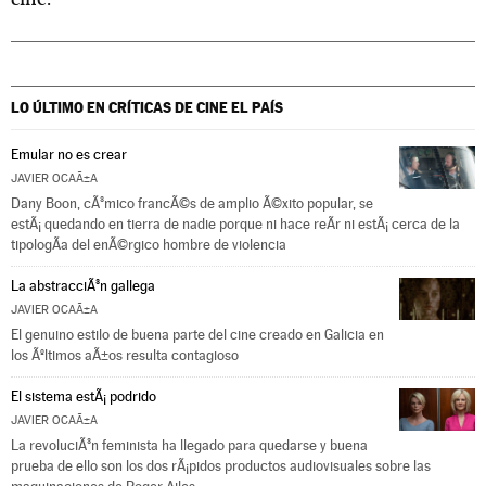
LO ÚLTIMO EN CRÍTICAS DE CINE
EL PAÍS
Emular no es crear
JAVIER OCAÃ±A
Dany Boon, cÃ³mico francÃ©s de amplio Ã©xito popular, se
estÃ¡ quedando en tierra de nadie porque ni hace reÃ­r ni estÃ¡ cerca de la
tipologÃ­a del enÃ©rgico hombre de violencia
La abstracciÃ³n gallega
JAVIER OCAÃ±A
El genuino estilo de buena parte del cine creado en Galicia en
los Ãºltimos aÃ±os resulta contagioso
El sistema estÃ¡ podrido
JAVIER OCAÃ±A
La revoluciÃ³n feminista ha llegado para quedarse y buena
prueba de ello son los dos rÃ¡pidos productos audiovisuales sobre las