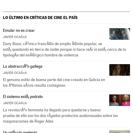
LO ÚLTIMO EN CRÍTICAS DE CINE
EL PAÍS
Emular no es crear
JAVIER OCAÃ±A
Dany Boon, cÃ³mico francÃ©s de amplio Ã©xito popular, se
estÃ¡ quedando en tierra de nadie porque ni hace reÃ­r ni estÃ¡ cerca de la
tipologÃ­a del enÃ©rgico hombre de violencia
La abstracciÃ³n gallega
JAVIER OCAÃ±A
El genuino estilo de buena parte del cine creado en Galicia en
los Ãºltimos aÃ±os resulta contagioso
El sistema estÃ¡ podrido
JAVIER OCAÃ±A
La revoluciÃ³n feminista ha llegado para quedarse y buena
prueba de ello son los dos rÃ¡pidos productos audiovisuales sobre las
maquinaciones de Roger Ailes
Un ridÃ­culo pretexto