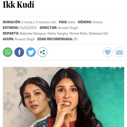
Ikk Kudi
DURACIÓN:
PAIS:
GÉNERO:
2 horas y 3 minutos min
India
Drama
ESTRENO:
DIRECTOR:
31/10/2025
Amarjit Singh
REPARTO:
Baljinder Darapuri
,
Harby Sangha
,
Nirmal Rishi
,
Shehnaaz Gill
GUIÓN:
EDAD RECOMENDADA:
Amarjit Singh
SC