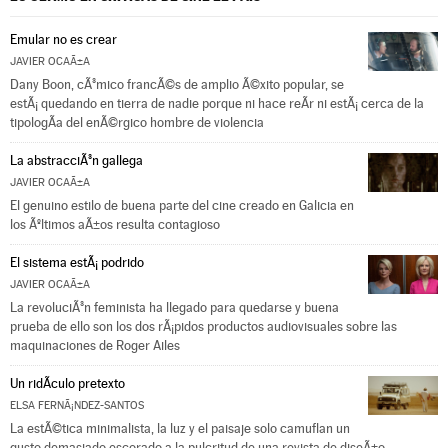
Emular no es crear
JAVIER OCAÃ±A
Dany Boon, cÃ³mico francÃ©s de amplio Ã©xito popular, se
estÃ¡ quedando en tierra de nadie porque ni hace reÃ­r ni estÃ¡ cerca de la
tipologÃ­a del enÃ©rgico hombre de violencia
La abstracciÃ³n gallega
JAVIER OCAÃ±A
El genuino estilo de buena parte del cine creado en Galicia en
los Ãºltimos aÃ±os resulta contagioso
El sistema estÃ¡ podrido
JAVIER OCAÃ±A
La revoluciÃ³n feminista ha llegado para quedarse y buena
prueba de ello son los dos rÃ¡pidos productos audiovisuales sobre las
maquinaciones de Roger Ailes
Un ridÃ­culo pretexto
ELSA FERNÃ¡NDEZ-SANTOS
La estÃ©tica minimalista, la luz y el paisaje solo camuflan un
gusto demasiado escorado a la pulcritud de una revista de diseÃ±o