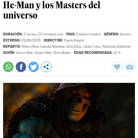
He-Man y los Masters del
universo
DURACIÓN:
PAIS:
GÉNERO:
2 horas y 20 minutos min
Estados Unidos
Acción
ESTRENO:
DIRECTOR:
05/06/2026
Travis Knight
REPARTO:
Alison Brie
,
Camila Mendes
,
Idris Elba
,
Jared Leto
,
Nicholas Galitzine
GUIÓN:
EDAD RECOMENDADA:
Aaron Nee
,
Adam Nee
,
Chris Butler
12 A