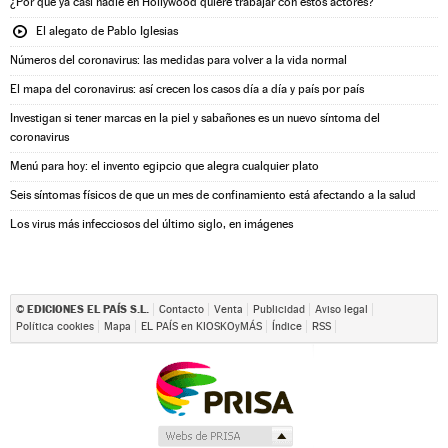
¿Por qué ya casi nadie en Hollywood quiere trabajar con estos actores?
El alegato de Pablo Iglesias
Números del coronavirus: las medidas para volver a la vida normal
El mapa del coronavirus: así crecen los casos día a día y país por país
Investigan si tener marcas en la piel y sabañones es un nuevo síntoma del
coronavirus
Menú para hoy: el invento egipcio que alegra cualquier plato
Seis síntomas físicos de que un mes de confinamiento está afectando a la salud
Los virus más infecciosos del último siglo, en imágenes
EDICIONES EL PAÍS S.L.
©
Contacto
Venta
Publicidad
Aviso legal
Política cookies
Mapa
EL PAÍS en KIOSKOyMÁS
Índice
RSS