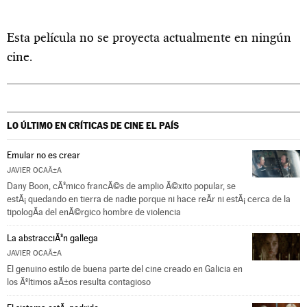
Esta película no se proyecta actualmente en ningún
cine.
LO ÚLTIMO EN CRÍTICAS DE CINE
EL PAÍS
Emular no es crear
JAVIER OCAÃ±A
Dany Boon, cÃ³mico francÃ©s de amplio Ã©xito popular, se
estÃ¡ quedando en tierra de nadie porque ni hace reÃ­r ni estÃ¡ cerca de la
tipologÃ­a del enÃ©rgico hombre de violencia
La abstracciÃ³n gallega
JAVIER OCAÃ±A
El genuino estilo de buena parte del cine creado en Galicia en
los Ãºltimos aÃ±os resulta contagioso