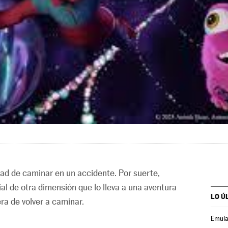
dad de caminar en un accidente. Por suerte,
ial de otra dimensión que lo lleva a una aventura
LO Ú
ra de volver a caminar.
Emula