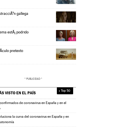
stracciÃ³n gallega
tema estÃ¡ podrido
Ã­culo pretexto
» Top 50
ÁS VISTO EN
EL PAÍS
confirmados de coronavirus en España y en el
o
oluciona la curva del coronavirus en España y en
autonomía