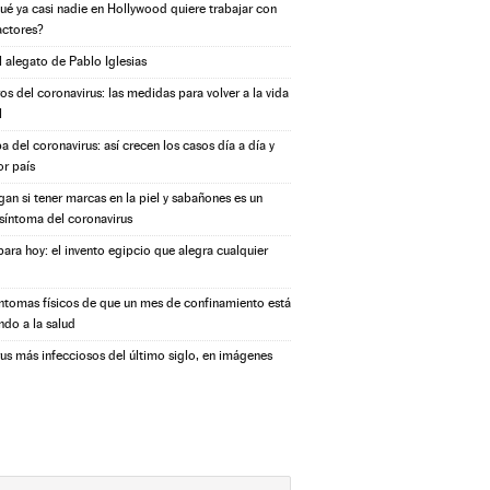
ué ya casi nadie en Hollywood quiere trabajar con
actores?
l alegato de Pablo Iglesias
s del coronavirus: las medidas para volver a la vida
l
a del coronavirus: así crecen los casos día a día y
or país
igan si tener marcas en la piel y sabañones es un
síntoma del coronavirus
ara hoy: el invento egipcio que alegra cualquier
íntomas físicos de que un mes de confinamiento está
ndo a la salud
rus más infecciosos del último siglo, en imágenes