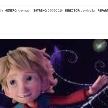
GÉNERO:
ESTRENO:
DIRECTOR:
REPART
dia
Animación
29/05/2026
Jens Møller