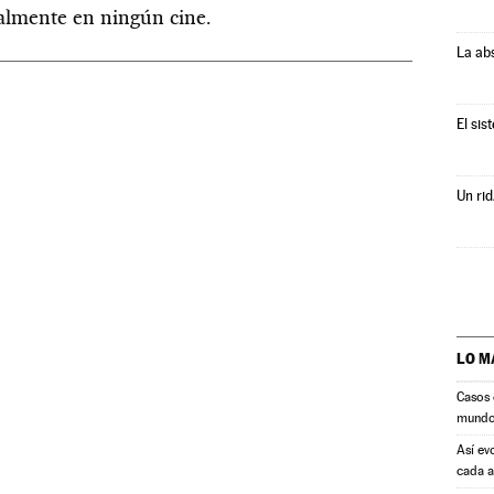
ualmente en ningún cine.
La ab
El sis
Un rid
LO M
Casos 
mund
Así ev
cada 