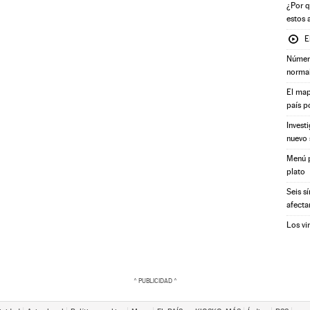
¿Por q
estos 
E
Número
norma
El map
país p
Invest
nuevo 
Menú p
plato
Seis s
afecta
Los vi