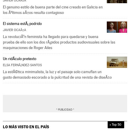
JAVIER OCAÃ±A
El genuino estilo de buena parte del cine creado en Galicia en
los Ãºltimos aÃ±os resulta contagioso
El sistema estÃ¡ podrido
JAVIER OCAÃ±A
La revoluciÃ³n feminista ha llegado para quedarse y buena
prueba de ello son los dos rÃ¡pidos productos audiovisuales sobre las
maquinaciones de Roger Ailes
Un ridÃ­culo pretexto
ELSA FERNÃ¡NDEZ-SANTOS
La estÃ©tica minimalista, la luz y el paisaje solo camuflan un
gusto demasiado escorado a la pulcritud de una revista de diseÃ±o
» Top 50
LO MÁS VISTO EN
EL PAÍS