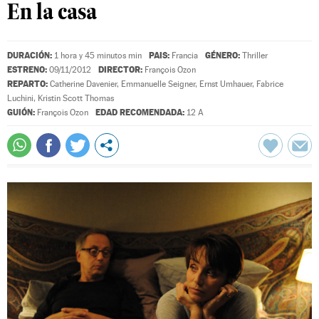
En la casa
DURACIÓN:
PAIS:
GÉNERO:
1 hora y 45 minutos min
Francia
Thriller
ESTRENO:
DIRECTOR:
09/11/2012
François Ozon
REPARTO:
Catherine Davenier
,
Emmanuelle Seigner
,
Ernst Umhauer
,
Fabrice
Luchini
,
Kristin Scott Thomas
GUIÓN:
EDAD RECOMENDADA:
François Ozon
12 A