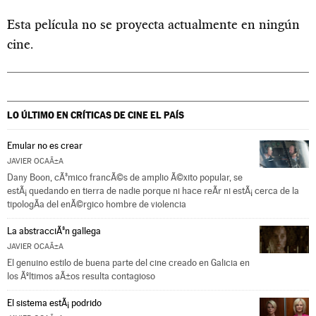
Esta película no se proyecta actualmente en ningún
cine.
LO ÚLTIMO EN CRÍTICAS DE CINE
EL PAÍS
Emular no es crear
JAVIER OCAÃ±A
Dany Boon, cÃ³mico francÃ©s de amplio Ã©xito popular, se
estÃ¡ quedando en tierra de nadie porque ni hace reÃ­r ni estÃ¡ cerca de la
tipologÃ­a del enÃ©rgico hombre de violencia
La abstracciÃ³n gallega
JAVIER OCAÃ±A
El genuino estilo de buena parte del cine creado en Galicia en
los Ãºltimos aÃ±os resulta contagioso
El sistema estÃ¡ podrido