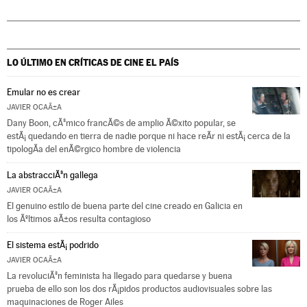
LO ÚLTIMO EN CRÍTICAS DE CINE
EL PAÍS
Emular no es crear
JAVIER OCAÃ±A
Dany Boon, cÃ³mico francÃ©s de amplio Ã©xito popular, se
estÃ¡ quedando en tierra de nadie porque ni hace reÃ­r ni estÃ¡ cerca de la
tipologÃ­a del enÃ©rgico hombre de violencia
La abstracciÃ³n gallega
JAVIER OCAÃ±A
El genuino estilo de buena parte del cine creado en Galicia en
los Ãºltimos aÃ±os resulta contagioso
El sistema estÃ¡ podrido
JAVIER OCAÃ±A
La revoluciÃ³n feminista ha llegado para quedarse y buena
prueba de ello son los dos rÃ¡pidos productos audiovisuales sobre las
maquinaciones de Roger Ailes