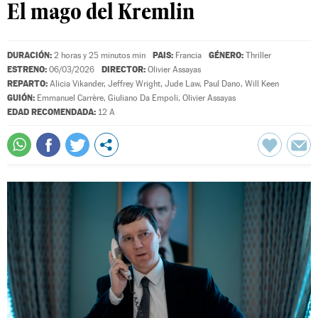
El mago del Kremlin
DURACIÓN:
PAIS:
GÉNERO:
2 horas y 25 minutos min
Francia
Thriller
ESTRENO:
DIRECTOR:
06/03/2026
Olivier Assayas
REPARTO:
Alicia Vikander
,
Jeffrey Wright
,
Jude Law
,
Paul Dano
,
Will Keen
GUIÓN:
Emmanuel Carrère
,
Giuliano Da Empoli
,
Olivier Assayas
EDAD RECOMENDADA:
12 A