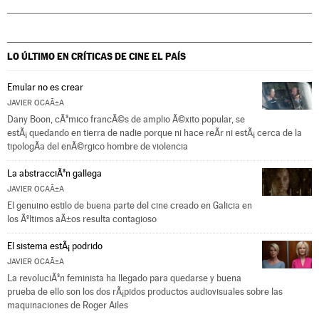
LO ÚLTIMO EN CRÍTICAS DE CINE
EL PAÍS
Emular no es crear
JAVIER OCAÃ±A
Dany Boon, cÃ³mico francÃ©s de amplio Ã©xito popular, se
estÃ¡ quedando en tierra de nadie porque ni hace reÃ­r ni estÃ¡ cerca de la
tipologÃ­a del enÃ©rgico hombre de violencia
La abstracciÃ³n gallega
JAVIER OCAÃ±A
El genuino estilo de buena parte del cine creado en Galicia en
los Ãºltimos aÃ±os resulta contagioso
El sistema estÃ¡ podrido
JAVIER OCAÃ±A
La revoluciÃ³n feminista ha llegado para quedarse y buena
prueba de ello son los dos rÃ¡pidos productos audiovisuales sobre las
maquinaciones de Roger Ailes