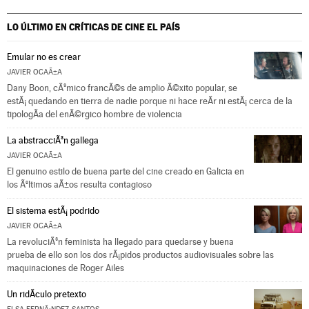
LO ÚLTIMO EN CRÍTICAS DE CINE
EL PAÍS
Emular no es crear
JAVIER OCAÃ±A
Dany Boon, cÃ³mico francÃ©s de amplio Ã©xito popular, se
estÃ¡ quedando en tierra de nadie porque ni hace reÃ­r ni estÃ¡ cerca de la
tipologÃ­a del enÃ©rgico hombre de violencia
La abstracciÃ³n gallega
JAVIER OCAÃ±A
El genuino estilo de buena parte del cine creado en Galicia en
los Ãºltimos aÃ±os resulta contagioso
El sistema estÃ¡ podrido
JAVIER OCAÃ±A
La revoluciÃ³n feminista ha llegado para quedarse y buena
prueba de ello son los dos rÃ¡pidos productos audiovisuales sobre las
maquinaciones de Roger Ailes
Un ridÃ­culo pretexto