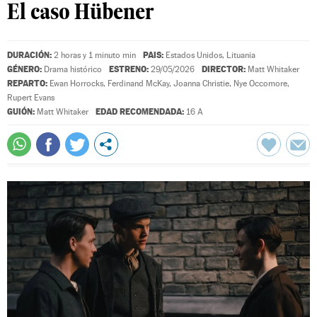
El caso Hübener
DURACIÓN:
PAIS:
2 horas y 1 minuto min
Estados Unidos, Lituania
GÉNERO:
ESTRENO:
DIRECTOR:
Drama histórico
29/05/2026
Matt Whitaker
REPARTO:
Ewan Horrocks
,
Ferdinand McKay
,
Joanna Christie
,
Nye Occomore
,
Rupert Evans
GUIÓN:
EDAD RECOMENDADA:
Matt Whitaker
16 A