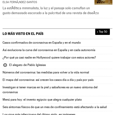
ELSA FERNÃ¡NDEZ-SANTOS
La estÃ©tica minimalista, la luz y el paisaje solo camuflan un
gusto demasiado escorado a la pulcritud de una revista de diseÃ±o
» Top 50
LO MÁS VISTO EN
EL PAÍS
Casos confirmados de coronavirus en España y en el mundo
Así evoluciona la curva del coronavirus en España y en cada autonomía
¿Por qué ya casi nadie en Hollywood quiere trabajar con estos actores?
El alegato de Pablo Iglesias
Números del coronavirus: las medidas para volver a la vida normal
El mapa del coronavirus: así crecen los casos día a día y país por país
Investigan si tener marcas en la piel y sabañones es un nuevo síntoma del
coronavirus
Menú para hoy: el invento egipcio que alegra cualquier plato
Seis síntomas físicos de que un mes de confinamiento está afectando a la salud
Los virus más infecciosos del último siglo, en imágenes