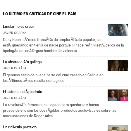
LO ÚLTIMO EN CRÍTICAS DE CINE
EL PAÍS
Emular no es crear
JAVIER OCAÃ±A
Dany Boon, cÃ³mico francÃ©s de amplio Ã©xito popular, se
estÃ¡ quedando en tierra de nadie porque ni hace reÃ­r ni estÃ¡ cerca de la
tipologÃ­a del enÃ©rgico hombre de violencia
La abstracciÃ³n gallega
JAVIER OCAÃ±A
El genuino estilo de buena parte del cine creado en Galicia en
los Ãºltimos aÃ±os resulta contagioso
El sistema estÃ¡ podrido
JAVIER OCAÃ±A
La revoluciÃ³n feminista ha llegado para quedarse y buena
prueba de ello son los dos rÃ¡pidos productos audiovisuales sobre las
maquinaciones de Roger Ailes
Un ridÃ­culo pretexto