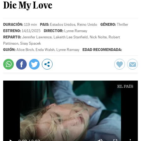
Die My Love
DURACIÓN:
PAIS:
GÉNERO:
119 min
Estados Unidos, Reino Unido
Thriller
ESTRENO:
DIRECTOR:
14/11/2025
Lynne Ramsay
REPARTO:
Jennifer Lawrence
,
Lakeith Lee Stanfield
,
Nick Nolte
,
Robert
Pattinson
,
Sissy Spacek
GUIÓN:
EDAD RECOMENDADA:
Alice Birch
,
Enda Walsh
,
Lynne Ramsay