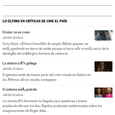
LO ÚLTIMO EN CRÍTICAS DE CINE
EL PAÍS
Emular no es crear
JAVIER OCAÃ±A
Dany Boon, cÃ³mico francÃ©s de amplio Ã©xito popular, se
estÃ¡ quedando en tierra de nadie porque ni hace reÃ­r ni estÃ¡ cerca de la
tipologÃ­a del enÃ©rgico hombre de violencia
La abstracciÃ³n gallega
JAVIER OCAÃ±A
El genuino estilo de buena parte del cine creado en Galicia en
los Ãºltimos aÃ±os resulta contagioso
El sistema estÃ¡ podrido
JAVIER OCAÃ±A
La revoluciÃ³n feminista ha llegado para quedarse y buena
prueba de ello son los dos rÃ¡pidos productos audiovisuales sobre las
maquinaciones de Roger Ailes