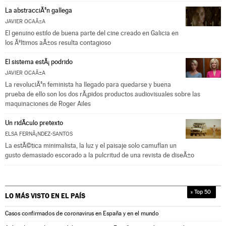
La abstracciÃ³n gallega
JAVIER OCAÃ±A
El genuino estilo de buena parte del cine creado en Galicia en
los Ãºltimos aÃ±os resulta contagioso
El sistema estÃ¡ podrido
JAVIER OCAÃ±A
La revoluciÃ³n feminista ha llegado para quedarse y buena
prueba de ello son los dos rÃ¡pidos productos audiovisuales sobre las
maquinaciones de Roger Ailes
Un ridÃ­culo pretexto
ELSA FERNÃ¡NDEZ-SANTOS
La estÃ©tica minimalista, la luz y el paisaje solo camuflan un
gusto demasiado escorado a la pulcritud de una revista de diseÃ±o
» Top 50
LO MÁS VISTO EN
EL PAÍS
Casos confirmados de coronavirus en España y en el mundo