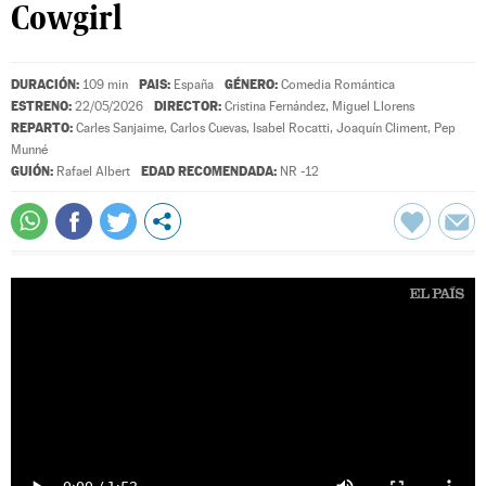
Cowgirl
DURACIÓN:
PAIS:
GÉNERO:
109 min
España
Comedia Romántica
ESTRENO:
DIRECTOR:
22/05/2026
Cristina Fernández
,
Miguel Llorens
REPARTO:
Carles Sanjaime
,
Carlos Cuevas
,
Isabel Rocatti
,
Joaquín Climent
,
Pep
Munné
GUIÓN:
EDAD RECOMENDADA:
Rafael Albert
NR -12