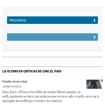
LO ÚLTIMO EN CRÍTICAS DE CINE
EL PAÍS
Emular no es crear
JAVIER OCAÃ±A
Dany Boon, cÃ³mico francÃ©s de amplio Ã©xito popular, se
estÃ¡ quedando en tierra de nadie porque ni hace reÃ­r ni estÃ¡ cerca de la
tipologÃ­a del enÃ©rgico hombre de violencia