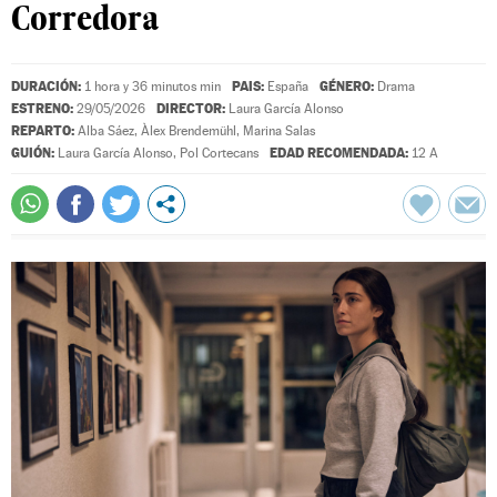
Corredora
DURACIÓN:
PAIS:
GÉNERO:
1 hora y 36 minutos min
España
Drama
ESTRENO:
DIRECTOR:
29/05/2026
Laura García Alonso
REPARTO:
Alba Sáez
,
Àlex Brendemühl
,
Marina Salas
GUIÓN:
EDAD RECOMENDADA:
Laura García Alonso
,
Pol Cortecans
12 A