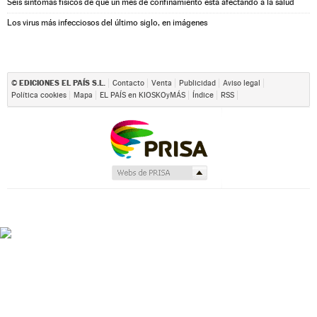
Seis síntomas físicos de que un mes de confinamiento está afectando a la salud
Los virus más infecciosos del último siglo, en imágenes
EDICIONES EL PAÍS S.L.
©
Contacto
Venta
Publicidad
Aviso legal
Política cookies
Mapa
EL PAÍS en KIOSKOyMÁS
Índice
RSS