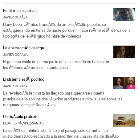
Emular no es crear
JAVIER OCAÃ±A
Dany Boon, cÃ³mico francÃ©s de amplio Ã©xito popular, se
estÃ¡ quedando en tierra de nadie porque ni hace reÃ­r ni estÃ¡ cerca de la
tipologÃ­a del enÃ©rgico hombre de violencia
La abstracciÃ³n gallega
JAVIER OCAÃ±A
El genuino estilo de buena parte del cine creado en Galicia en
los Ãºltimos aÃ±os resulta contagioso
El sistema estÃ¡ podrido
JAVIER OCAÃ±A
La revoluciÃ³n feminista ha llegado para quedarse y buena
prueba de ello son los dos rÃ¡pidos productos audiovisuales sobre las
maquinaciones de Roger Ailes
Un ridÃ­culo pretexto
ELSA FERNÃ¡NDEZ-SANTOS
La estÃ©tica minimalista, la luz y el paisaje solo camuflan un
gusto demasiado escorado a la pulcritud de una revista de diseÃ±o