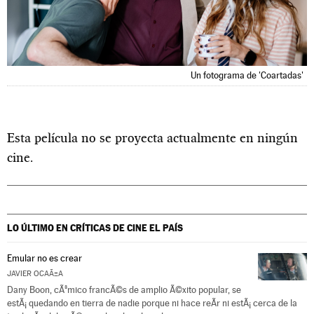
Un fotograma de 'Coartadas'
Esta película no se proyecta actualmente en ningún
cine.
LO ÚLTIMO EN CRÍTICAS DE CINE
EL PAÍS
Emular no es crear
JAVIER OCAÃ±A
Dany Boon, cÃ³mico francÃ©s de amplio Ã©xito popular, se
estÃ¡ quedando en tierra de nadie porque ni hace reÃ­r ni estÃ¡ cerca de la