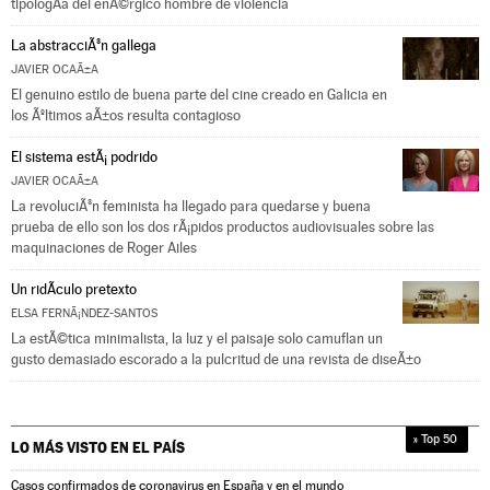
tipologÃ­a del enÃ©rgico hombre de violencia
La abstracciÃ³n gallega
JAVIER OCAÃ±A
El genuino estilo de buena parte del cine creado en Galicia en
los Ãºltimos aÃ±os resulta contagioso
El sistema estÃ¡ podrido
JAVIER OCAÃ±A
La revoluciÃ³n feminista ha llegado para quedarse y buena
prueba de ello son los dos rÃ¡pidos productos audiovisuales sobre las
maquinaciones de Roger Ailes
Un ridÃ­culo pretexto
ELSA FERNÃ¡NDEZ-SANTOS
La estÃ©tica minimalista, la luz y el paisaje solo camuflan un
gusto demasiado escorado a la pulcritud de una revista de diseÃ±o
» Top 50
LO MÁS VISTO EN
EL PAÍS
Casos confirmados de coronavirus en España y en el mundo