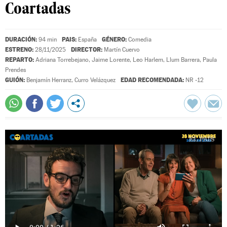
Coartadas
DURACIÓN:
PAIS:
GÉNERO:
94 min
España
Comedia
ESTRENO:
DIRECTOR:
28/11/2025
Martín Cuervo
REPARTO:
Adriana Torrebejano
,
Jaime Lorente
,
Leo Harlem
,
Llum Barrera
,
Paula
Prendes
GUIÓN:
EDAD RECOMENDADA:
Benjamín Herranz
,
Curro Velázquez
NR -12