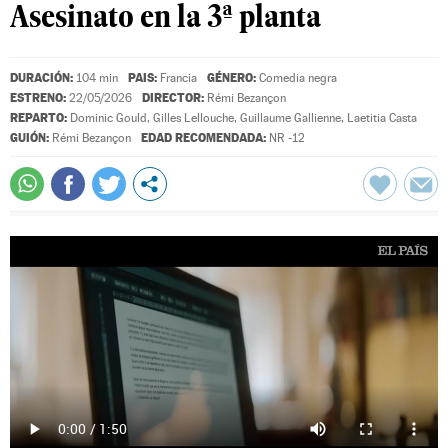
Asesinato en la 3ª planta
DURACIÓN:
PAIS:
GÉNERO:
104 min
Francia
Comedia negra
ESTRENO:
DIRECTOR:
22/05/2026
Rémi Bezançon
REPARTO:
Dominic Gould
,
Gilles Lellouche
,
Guillaume Gallienne
,
Laetitia Casta
GUIÓN:
EDAD RECOMENDADA:
Rémi Bezançon
NR -12