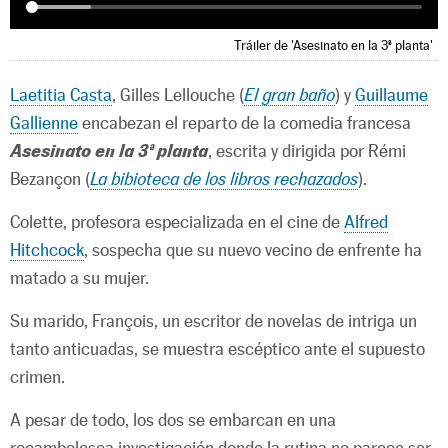
Tráiler de 'Asesinato en la 3ª planta'
Laetitia Casta
, Gilles Lellouche (
El gran baño
) y
Guillaume
Gallienne
encabezan el reparto de la comedia francesa
Asesinato en la 3ª planta
, escrita y dirigida por Rémi
Bezançon (
La bibioteca de los libros rechazados
).
Colette, profesora especializada en el cine de
Alfred
Hitchcock
, sospecha que su nuevo vecino de enfrente ha
matado a su mujer.
Su marido, François, un escritor de novelas de intriga un
tanto anticuadas, se muestra escéptico ante el supuesto
crimen.
A pesar de todo, los dos se embarcan en una
rocambolesca investigación donde la rutina no parece ser