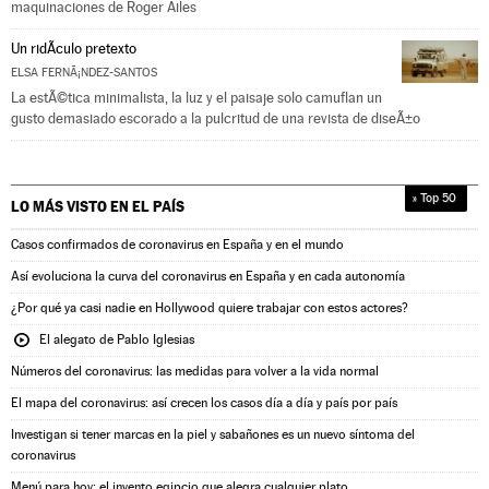
maquinaciones de Roger Ailes
Un ridÃ­culo pretexto
ELSA FERNÃ¡NDEZ-SANTOS
La estÃ©tica minimalista, la luz y el paisaje solo camuflan un
gusto demasiado escorado a la pulcritud de una revista de diseÃ±o
» Top 50
LO MÁS VISTO EN
EL PAÍS
Casos confirmados de coronavirus en España y en el mundo
Así evoluciona la curva del coronavirus en España y en cada autonomía
¿Por qué ya casi nadie en Hollywood quiere trabajar con estos actores?
El alegato de Pablo Iglesias
Números del coronavirus: las medidas para volver a la vida normal
El mapa del coronavirus: así crecen los casos día a día y país por país
Investigan si tener marcas en la piel y sabañones es un nuevo síntoma del
coronavirus
Menú para hoy: el invento egipcio que alegra cualquier plato