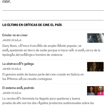
cine.
LO ÚLTIMO EN CRÍTICAS DE CINE
EL PAÍS
Emular no es crear
JAVIER OCAÃ±A
Dany Boon, cÃ³mico francÃ©s de amplio Ã©xito popular, se
estÃ¡ quedando en tierra de nadie porque ni hace reÃ­r ni estÃ¡ cerca de la
tipologÃ­a del enÃ©rgico hombre de violencia
La abstracciÃ³n gallega
JAVIER OCAÃ±A
El genuino estilo de buena parte del cine creado en Galicia en
los Ãºltimos aÃ±os resulta contagioso
El sistema estÃ¡ podrido
JAVIER OCAÃ±A
La revoluciÃ³n feminista ha llegado para quedarse y buena
prueba de ello son los dos rÃ¡pidos productos audiovisuales sobre las