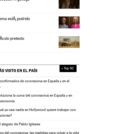
tema estÃ¡ podrido
Ã­culo pretexto
» Top 50
ÁS VISTO EN
EL PAÍS
confirmados de coronavirus en España y en el
o
oluciona la curva del coronavirus en España y en
autonomía
ué ya casi nadie en Hollywood quiere trabajar con
actores?
l alegato de Pablo Iglesias
s del coronavirus: las medidas para volver a la vida