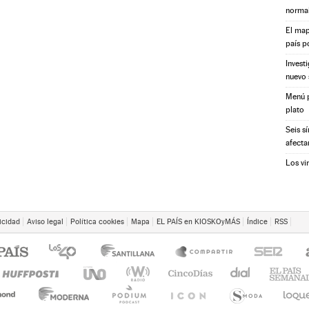
norma
El map
país p
Invest
nuevo 
Menú p
plato
Seis s
afecta
Los vi
icidad
Aviso legal
Política cookies
Mapa
EL PAÍS en KIOSKOyMÁS
Índice
RSS