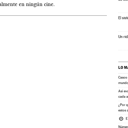
ualmente en ningún cine.
El sis
Un rid
LO M
Casos 
mund
Así ev
cada 
¿Por q
estos 
E
Número