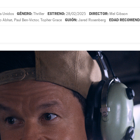
GÉNERO:
ESTRENO:
DIRECTOR:
s Unidos
Thriller
28/02/2025
Mel Gibson
GUIÓN:
EDAD RECOMEND
b Abhat
,
Paul Ben-Victor
,
Topher Grace
Jared Rosenberg