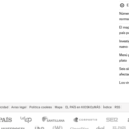
E
Número
norma
El map
país p
Invest
nuevo 
Menú p
plato
Seis s
afecta
Los vi
icidad
Aviso legal
Política cookies
Mapa
EL PAÍS en KIOSKOyMÁS
Índice
RSS