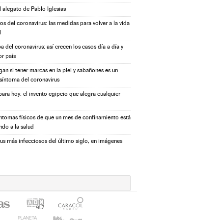
l alegato de Pablo Iglesias
s del coronavirus: las medidas para volver a la vida
l
a del coronavirus: así crecen los casos día a día y
or país
igan si tener marcas en la piel y sabañones es un
síntoma del coronavirus
ara hoy: el invento egipcio que alegra cualquier
íntomas físicos de que un mes de confinamiento está
ndo a la salud
rus más infecciosos del último siglo, en imágenes