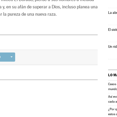
 y, en su afán de superar a Dios, incluso planea una
La ab
r la pureza de una nueva raza.
El sis
Un rid
D
LO M
Casos 
mund
Así ev
cada 
¿Por q
estos 