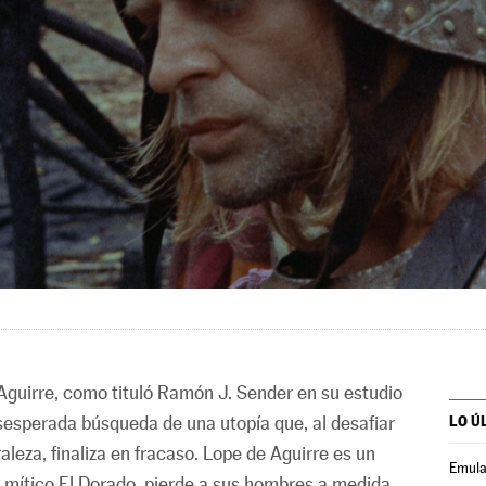
Aguirre, como tituló Ramón J. Sender en su estudio
esesperada búsqueda de una utopía que, al desafiar
LO Ú
raleza, finaliza en fracaso. Lope de Aguirre es un
Emula
mítico El Dorado, pierde a sus hombres a medida