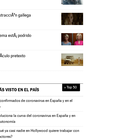
stracciÃ³n gallega
tema estÃ¡ podrido
Ã­culo pretexto
» Top 50
ÁS VISTO EN
EL PAÍS
confirmados de coronavirus en España y en el
o
oluciona la curva del coronavirus en España y en
autonomía
ué ya casi nadie en Hollywood quiere trabajar con
actores?