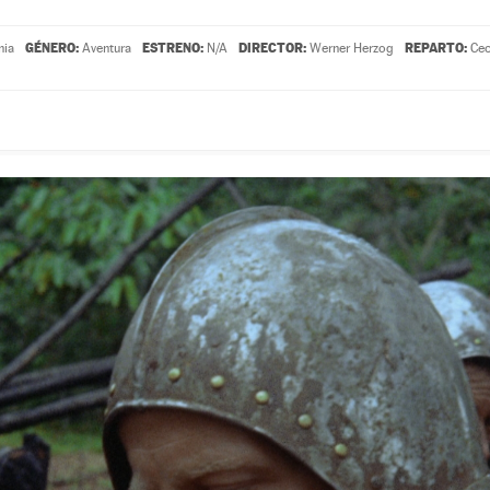
GÉNERO:
ESTRENO:
DIRECTOR:
REPARTO:
nia
Aventura
N/A
Werner Herzog
Cec