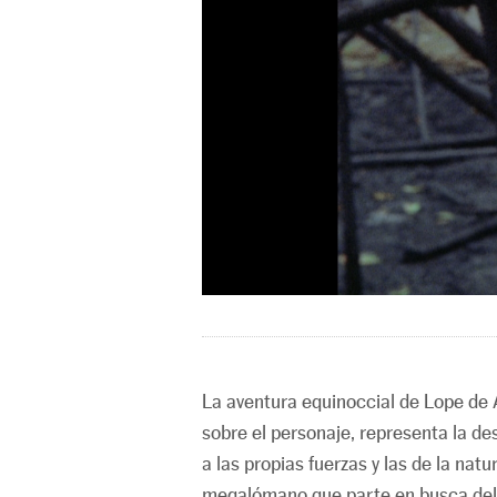
La aventura equinoccial de Lope de 
sobre el personaje, representa la d
a las propias fuerzas y las de la natu
megalómano que parte en busca del 