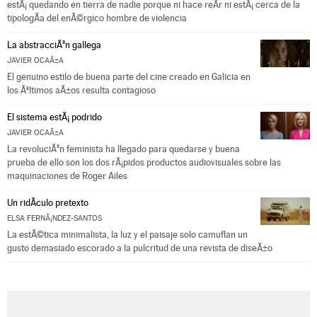
estÃ¡ quedando en tierra de nadie porque ni hace reÃ­r ni estÃ¡ cerca de la
tipologÃ­a del enÃ©rgico hombre de violencia
La abstracciÃ³n gallega
JAVIER OCAÃ±A
El genuino estilo de buena parte del cine creado en Galicia en
los Ãºltimos aÃ±os resulta contagioso
El sistema estÃ¡ podrido
JAVIER OCAÃ±A
La revoluciÃ³n feminista ha llegado para quedarse y buena
prueba de ello son los dos rÃ¡pidos productos audiovisuales sobre las
maquinaciones de Roger Ailes
Un ridÃ­culo pretexto
ELSA FERNÃ¡NDEZ-SANTOS
La estÃ©tica minimalista, la luz y el paisaje solo camuflan un
gusto demasiado escorado a la pulcritud de una revista de diseÃ±o