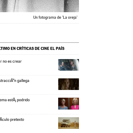
Un fotograma de 'La oreja'
LTIMO EN CRÍTICAS DE CINE
EL PAÍS
r no es crear
stracciÃ³n gallega
tema estÃ¡ podrido
Ã­culo pretexto