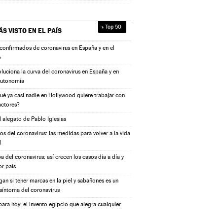
» Top 50
ÁS VISTO EN
EL PAÍS
confirmados de coronavirus en España y en el
o
oluciona la curva del coronavirus en España y en
autonomía
ué ya casi nadie en Hollywood quiere trabajar con
actores?
l alegato de Pablo Iglesias
s del coronavirus: las medidas para volver a la vida
l
a del coronavirus: así crecen los casos día a día y
or país
igan si tener marcas en la piel y sabañones es un
síntoma del coronavirus
ara hoy: el invento egipcio que alegra cualquier