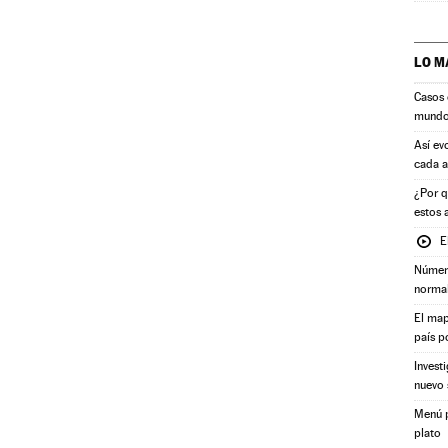
LO M
Casos 
mund
Así ev
cada 
¿Por q
estos 
E
Número
norma
El map
país p
Invest
nuevo 
Menú p
plato