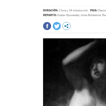
DURACIÓN:
PAIS:
1 hora y 34 minutos min
Checos
REPARTO:
Gustav Opocenský
,
Jirina Bohdalová
,
Ra