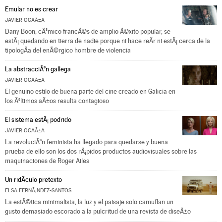
Emular no es crear
JAVIER OCAÃ±A
Dany Boon, cÃ³mico francÃ©s de amplio Ã©xito popular, se
estÃ¡ quedando en tierra de nadie porque ni hace reÃ­r ni estÃ¡ cerca de la
tipologÃ­a del enÃ©rgico hombre de violencia
La abstracciÃ³n gallega
JAVIER OCAÃ±A
El genuino estilo de buena parte del cine creado en Galicia en
los Ãºltimos aÃ±os resulta contagioso
El sistema estÃ¡ podrido
JAVIER OCAÃ±A
La revoluciÃ³n feminista ha llegado para quedarse y buena
prueba de ello son los dos rÃ¡pidos productos audiovisuales sobre las
maquinaciones de Roger Ailes
Un ridÃ­culo pretexto
ELSA FERNÃ¡NDEZ-SANTOS
La estÃ©tica minimalista, la luz y el paisaje solo camuflan un
gusto demasiado escorado a la pulcritud de una revista de diseÃ±o